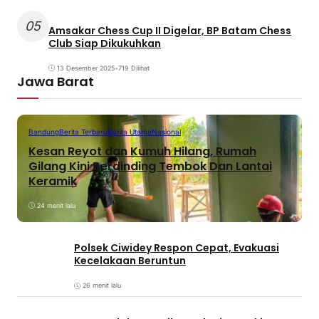
05
Amsakar Chess Cup II Digelar, BP Batam Chess
Club Siap Dikukuhkan
13 Desember 2025
•
719 Dilihat
Jawa Barat
Bandung
Berita Terbaru
Berita Utama
Nasional
Kesan Reyot dan Kumuh Hilang, Rumah
Gilang Kini Berdinding Tembok Dan Lantai
Keramik
24 menit lalu
Polsek Ciwidey Respon Cepat, Evakuasi
Kecelakaan Beruntun
26 menit lalu