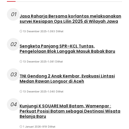
01
Jasa Raharja Bersama korlantas melaksanakan
survei Kesiapan Ops Lilin 2025 di Wilayah Jawa
13 Desember 2025
•
1.093 Dilihat
02
Sengketa Panjang SPR–KCL Tuntas,
Pengelolaan Blok Langgak Masuk Babak Baru
13 Desember 2025
•
1.081 Dilihat
03
TNI Gendong 2 Anak Kembar, Evakuasi Lintasi
Medan Rawan Longsor di Aceh
13 Desember 2025
•
1.040 Dilihat
04
Kunjungi K SQUARE Mall Batam, Wamenpar :
Perkuat Posisi Batam sebagai Destinasi Wisata
Belanja Baru
1 Januari 2026
•
919 Dilihat