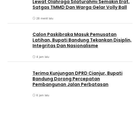
Lewat Olahraga Silaturahmi Semakin Erat,
Satgas TMMD Dan Warga Gelar Volly Ball
28 menit lalu
Calon Paskibraka Masuk Pemusatan
Latihan, Bupati Bandung Tekankan Disiplin,
Integritas Dan Nasionalisme
4 jam lalu
Terima Kunjungan DPRD Cianjur, Bupati
Bandung Dorong Percepatan
Pembangunan Jalan Perbatasan
6 jam lalu