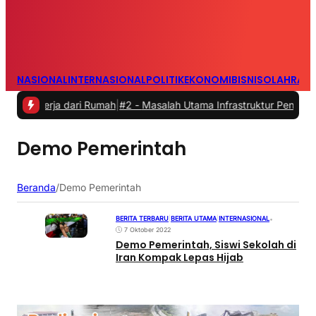
NASIONAL
INTERNASIONAL
POLITIK
EKONOMI
BISNIS
OLAHRAG
ekerja dari Rumah
|
#2 -
Masalah Utama Infrastruktur Pengisian Daya u
Demo Pemerintah
Beranda
/
Demo Pemerintah
BERITA TERBARU
|
BERITA UTAMA
|
INTERNASIONAL
•
7 Oktober 2022
Demo Pemerintah, Siswi Sekolah di
Iran Kompak Lepas Hijab