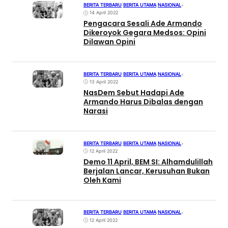
BERITA TERBARU
|
BERITA UTAMA
|
NASIONAL
•
14 April 2022
Pengacara Sesali Ade Armando
Dikeroyok Gegara Medsos: Opini
Dilawan Opini
BERITA TERBARU
|
BERITA UTAMA
|
NASIONAL
•
13 April 2022
NasDem Sebut Hadapi Ade
Armando Harus Dibalas dengan
Narasi
BERITA TERBARU
|
BERITA UTAMA
|
NASIONAL
•
12 April 2022
Demo 11 April, BEM SI: Alhamdulillah
Berjalan Lancar, Kerusuhan Bukan
Oleh Kami
BERITA TERBARU
|
BERITA UTAMA
|
NASIONAL
•
12 April 2022