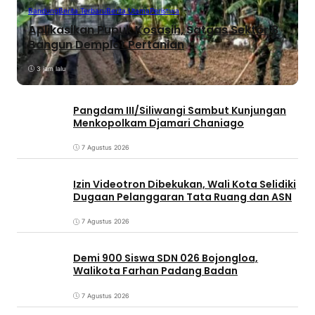
Bandung
Berita Terbaru
Berita Utama
Peristiwa
Aplikasikan Pupuk Kosasih, Satgas Sektor 8
Bangun Demplot Pertanian
3 jam lalu
Pangdam III/Siliwangi Sambut Kunjungan
Menkopolkam Djamari Chaniago
7 Agustus 2026
Izin Videotron Dibekukan, Wali Kota Selidiki
Dugaan Pelanggaran Tata Ruang dan ASN
7 Agustus 2026
Demi 900 Siswa SDN 026 Bojongloa,
Walikota Farhan Padang Badan
7 Agustus 2026