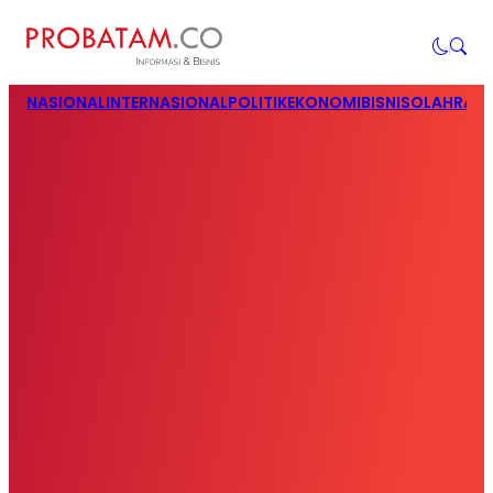
NASIONAL
INTERNASIONAL
POLITIK
EKONOMI
BISNIS
OLAHRAG