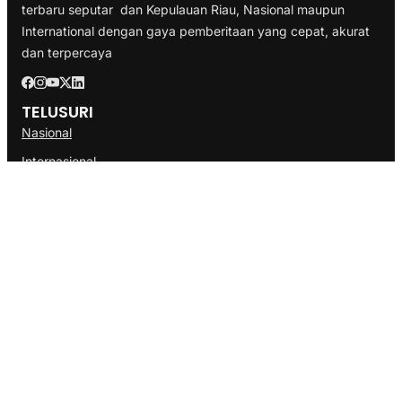
terbaru seputar dan Kepulauan Riau, Nasional maupun
International dengan gaya pemberitaan yang cepat, akurat
dan terpercaya
TELUSURI
Nasional
Internasional
Bisnis
Ekonomi
Politik
Olahraga
INFORMASI
Redaksi
Tentang Kami
Disclaimer