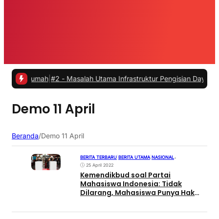
i Rumah
|
#2 -
Masalah Utama Infrastruktur Pengisian Daya untuk Mobil
Demo 11 April
Beranda
/
Demo 11 April
BERITA TERBARU
|
BERITA UTAMA
|
NASIONAL
•
25 April 2022
Kemendikbud soal Partai
Mahasiswa Indonesia: Tidak
Dilarang, Mahasiswa Punya Hak
Politik