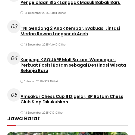
Pengelolaan Blok Langgak Masuk Babak Baru
13 Desember 2025
•
1.081 Dilihat
03
TNI Gendong 2 Anak Kembar, Evakuasi Lintasi
Medan Rawan Longsor di Aceh
13 Desember 2025
•
1.040 Dilihat
04
Kunjungi K SQUARE Mall Batam, Wamenpar :
Perkuat Posisi Batam sebagai Destinasi Wisata
Belanja Baru
1 Januari 2026
•
919 Dilihat
05
Amsakar Chess Cup II Digelar, BP Batam Chess
Club Siap Dikukuhkan
13 Desember 2025
•
719 Dilihat
Jawa Barat