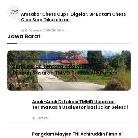
05
Amsakar Chess Cup II Digelar, BP Batam Chess
Club Siap Dikukuhkan
13 Desember 2025
•
719 Dilihat
Jawa Barat
Bandung
Berita Terbaru
Berita Utama
Peristiwa
Kerja Keras Tentara – Rakyat, Hampir
Seluruh Sasaran TMMD Tuntas 100 Persen
9 jam lalu
Anak-Anak Di Lokasi TMMD Ucapkan
Terima Kasih Usai Betonisasi Jalan Selesai
9 jam lalu
Pangdam Mayjen TNI Achiruddin Pimpin