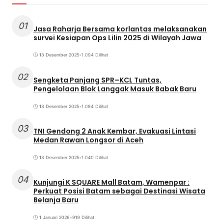
01
Jasa Raharja Bersama korlantas melaksanakan
survei Kesiapan Ops Lilin 2025 di Wilayah Jawa
13 Desember 2025
•
1.094 Dilihat
02
Sengketa Panjang SPR–KCL Tuntas,
Pengelolaan Blok Langgak Masuk Babak Baru
13 Desember 2025
•
1.084 Dilihat
03
TNI Gendong 2 Anak Kembar, Evakuasi Lintasi
Medan Rawan Longsor di Aceh
13 Desember 2025
•
1.040 Dilihat
04
Kunjungi K SQUARE Mall Batam, Wamenpar :
Perkuat Posisi Batam sebagai Destinasi Wisata
Belanja Baru
1 Januari 2026
•
919 Dilihat