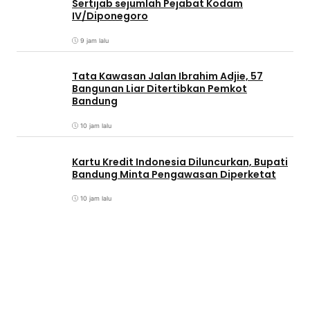
Sertijab sejumlah Pejabat Kodam
IV/Diponegoro
9 jam lalu
Tata Kawasan Jalan Ibrahim Adjie, 57
Bangunan Liar Ditertibkan Pemkot
Bandung
10 jam lalu
Kartu Kredit Indonesia Diluncurkan, Bupati
Bandung Minta Pengawasan Diperketat
10 jam lalu