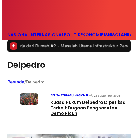
NASIONAL
INTERNASIONAL
POLITIK
EKONOMI
BISNIS
OLAHRAG
erja dari Rumah
|
#2 -
Masalah Utama Infrastruktur Pengisian Daya un
Delpedro
Beranda
/
Delpedro
BERITA TERBARU
|
NASIONAL
•
22 September 2025
Kuasa Hukum Delpedro Diperiksa
Terkait Dugaan Penghasutan
Demo Ricuh