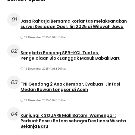
01
Jasa Raharja Bersama korlantas melaksanakan
survei Kesiapan Ops Lilin 2025 di Wilayah Jawa
13 Desember 2025
•
1.094 Dilihat
02
Sengketa Panjang SPR–KCL Tuntas,
Pengelolaan Blok Langgak Masuk Babak Baru
13 Desember 2025
•
1.081 Dilihat
03
TNI Gendong 2 Anak Kembar, Evakuasi Lintasi
Medan Rawan Longsor di Aceh
13 Desember 2025
•
1.040 Dilihat
04
Kunjungi K SQUARE Mall Batam, Wamenpar :
Perkuat Posisi Batam sebagai Destinasi Wisata
Belanja Baru