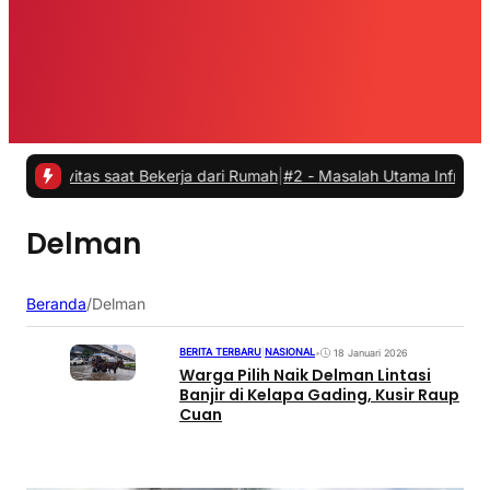
ivitas saat Bekerja dari Rumah
|
#2 -
Masalah Utama Infrastruktur Pe
Delman
Beranda
/
Delman
BERITA TERBARU
|
NASIONAL
•
18 Januari 2026
Warga Pilih Naik Delman Lintasi
Banjir di Kelapa Gading, Kusir Raup
Cuan