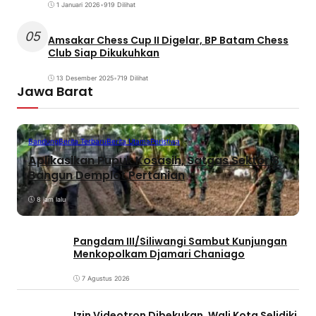
1 Januari 2026
•
919 Dilihat
05
Amsakar Chess Cup II Digelar, BP Batam Chess
Club Siap Dikukuhkan
13 Desember 2025
•
719 Dilihat
Jawa Barat
Bandung
Berita Terbaru
Berita Utama
Peristiwa
Aplikasikan Pupuk Kosasih, Satgas Sektor 8
Bangun Demplot Pertanian
8 jam lalu
Pangdam III/Siliwangi Sambut Kunjungan
Menkopolkam Djamari Chaniago
7 Agustus 2026
Izin Videotron Dibekukan, Wali Kota Selidiki