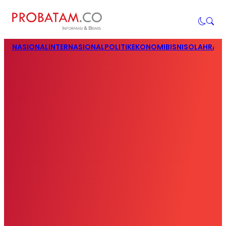
NASIONAL
INTERNASIONAL
POLITIK
EKONOMI
BISNIS
OLAHRAG