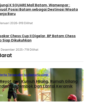
jungi K SQUARE Mall Batam, Wamenpar :
kuat Posisi Batam sebagai Destinasi Wisata
anja Baru
Januari 2026
•
919 Dilihat
akar Chess Cup II Digelar, BP Batam Chess
b Siap Dikukuhkan
3 Desember 2025
•
719 Dilihat
Barat
Berita Terbaru
Berita Utama
Nasional
Reyot dan Kumuh Hilang, Rumah Gilang
erdinding Tembok Dan Lantai Keramik
alu