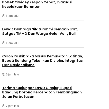
Polsek Ciwidey Respon Cepat, Evakuasi
Kecelakaan Beruntun
1 jam lalu
Lewat Olahraga Silaturahmi Semakin Erat,
Satgas TMMD Dan Warga Gelar Volly Ball
1 jam lalu
Calon Paskibraka Masuk Pemusatan Latihan,
Bupati Bandung Tekankan Disiplin, Integritas
Dan Nasionalisme
5 jam lalu
Terima Kunjungan DPRD Cianjur, Bupati
Bandung Dorong Percepatan Pembangunan
Jalan Perbatasan
7 jam lalu