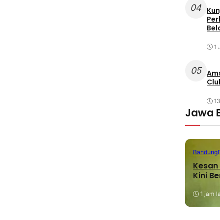
04
Kun
Per
Bel
1 
05
Ams
Clu
1
Jawa 
Bandung
Kesan 
Kini B
1 jam l