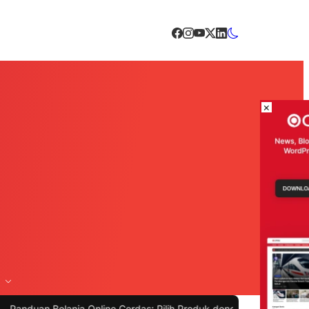
×
 Belanja Online Cerdas: Pilih Produk dengan Bijak dan Hindari Peni