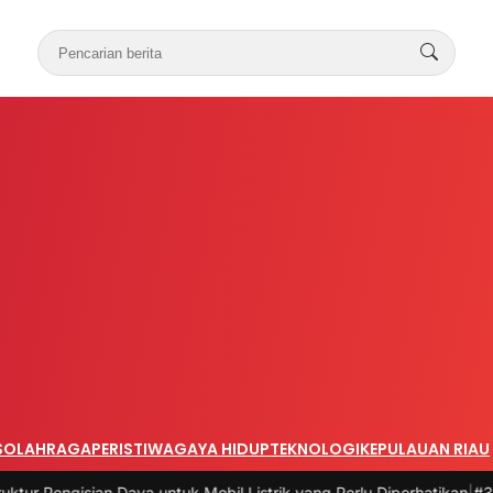
S
OLAHRAGA
PERISTIWA
GAYA HIDUP
TEKNOLOGI
KEPULAUAN RIAU
gisian Daya untuk Mobil Listrik yang Perlu Diperhatikan
|
#3 -
Panduan