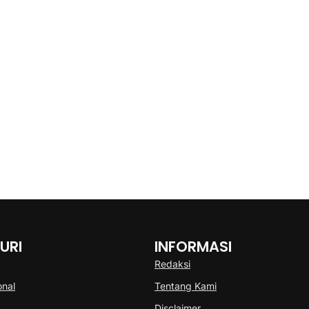
URI
INFORMASI
Redaksi
onal
Tentang Kami
Disclaimer