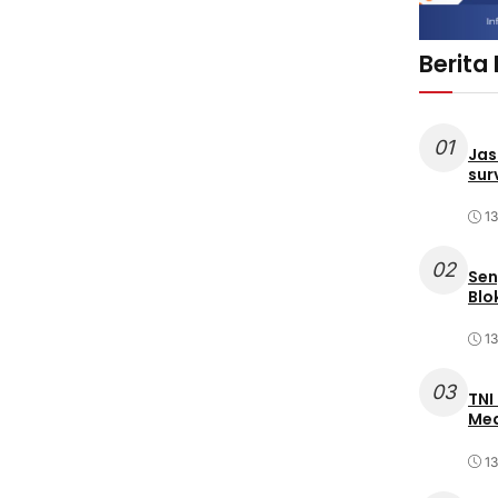
Berita
01
Jas
sur
1
02
Sen
Blo
1
03
TNI
Med
1