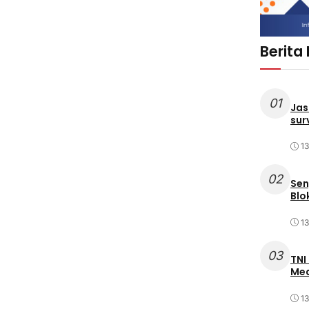
Berita
01
Jas
sur
1
02
Sen
Blo
1
03
TNI
Med
1