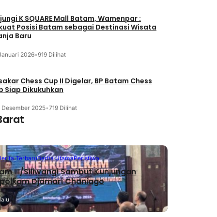
jungi K SQUARE Mall Batam, Wamenpar :
kuat Posisi Batam sebagai Destinasi Wisata
anja Baru
Januari 2026
•
919 Dilihat
akar Chess Cup II Digelar, BP Batam Chess
b Siap Dikukuhkan
3 Desember 2025
•
719 Dilihat
Barat
Berita Terbaru
Berita Utama
Peristiwa
m III/Siliwangi Sambut Kunjungan
polkam Djamari Chaniago
lalu