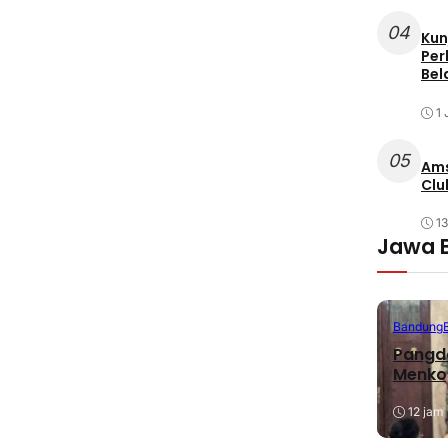
04
Kun
Per
Bel
1 
05
Ams
Clu
1
Jawa 
Bandung
Pangda
Menko
12 jam 