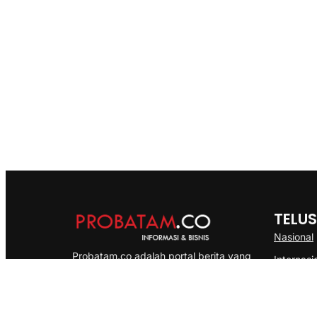
TELUS
Nasional
Probatam.co adalah portal berita yang
Internasi
menyajikan informasi terbaru seputar dan
Bisnis
Kepulauan Riau, Nasional maupun
Ekonomi
International dengan gaya pemberitaan