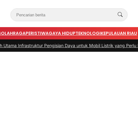
S
OLAHRAGA
PERISTIWA
GAYA HIDUP
TEKNOLOGI
KEPULAUAN RIAU
rastruktur Pengisian Daya untuk Mobil Listrik yang Perlu Diperhatik