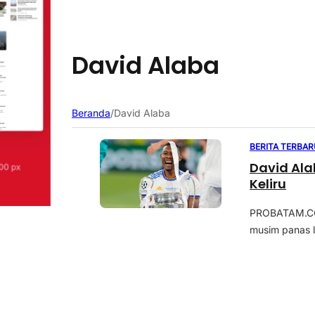
David Alaba
Beranda
/
David Alaba
BERITA TERBAR
David Ala
Keliru
PROBATAM.CO,
musim panas l