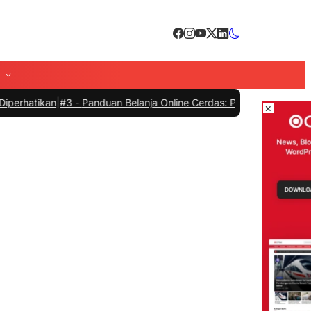
an
|
#3 -
Panduan Belanja Online Cerdas: Pilih Produk dengan Bijak da
×