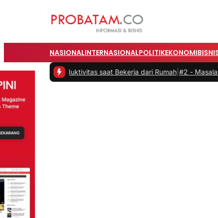
NASIONAL
INTERNASIONAL
POLITIK
EKONOMI
BISNI
tkan Produktivitas saat Bekerja dari Rumah
|
#2 -
Masalah Utama Inf