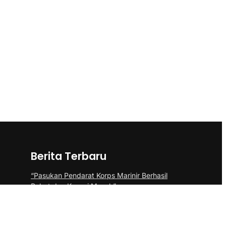
Berita Terbaru
“Pasukan Pendarat Korps Marinir Berhasil
Rebut dan Kuasai Musuh”
BP Batam Perkuat Pembinaan Talenta
Muda Lewat Batam Prime International