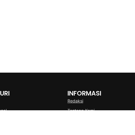
URI
INFORMASI
Redaksi
onal
Tentang Kami
Disclaimer
Pedoman Media Cyber