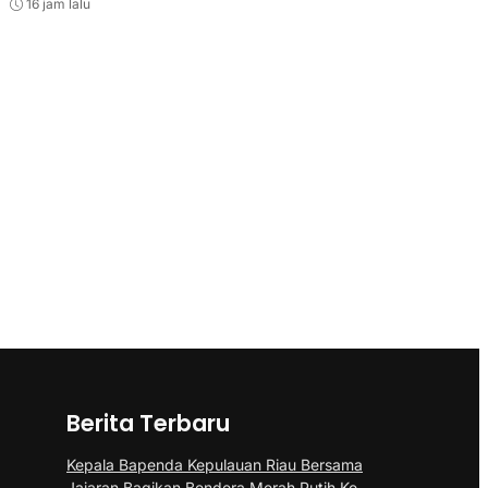
16 jam lalu
Berita Terbaru
Kepala Bapenda Kepulauan Riau Bersama
Jajaran Bagikan Bendera Merah Putih Ke