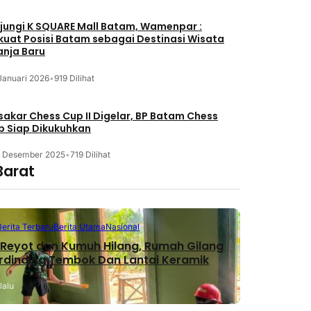
jungi K SQUARE Mall Batam, Wamenpar :
kuat Posisi Batam sebagai Destinasi Wisata
anja Baru
Januari 2026
•
919 Dilihat
akar Chess Cup II Digelar, BP Batam Chess
b Siap Dikukuhkan
3 Desember 2025
•
719 Dilihat
Barat
Berita Terbaru
Berita Utama
Nasional
Reyot dan Kumuh Hilang, Rumah Gilang
erdinding Tembok Dan Lantai Keramik
lalu