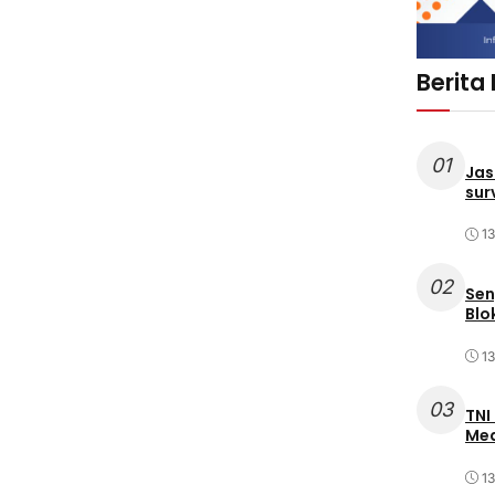
Berita
01
Jas
sur
1
02
Sen
Blo
1
03
TNI
Med
1