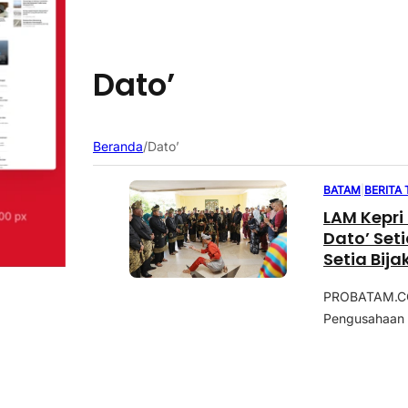
Dato’
Beranda
/
Dato’
BATAM
|
BERITA
LAM Kepri
Dato’ Set
Setia Bij
PROBATAM.CO,
Pengusahaan 