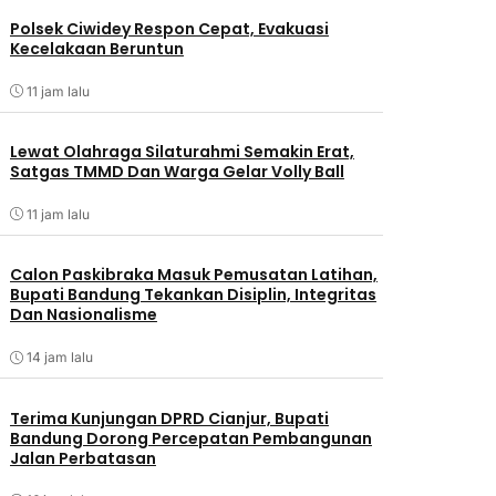
Polsek Ciwidey Respon Cepat, Evakuasi
Kecelakaan Beruntun
11 jam lalu
Lewat Olahraga Silaturahmi Semakin Erat,
Satgas TMMD Dan Warga Gelar Volly Ball
11 jam lalu
Calon Paskibraka Masuk Pemusatan Latihan,
Bupati Bandung Tekankan Disiplin, Integritas
Dan Nasionalisme
14 jam lalu
Terima Kunjungan DPRD Cianjur, Bupati
Bandung Dorong Percepatan Pembangunan
Jalan Perbatasan