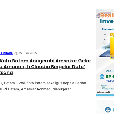
 TERBARU
•
15 Juni 2025
 Kota Batam Anugerahi Amsakar Gelar
ia Amanah, Li Claudia Bergelar Dato’
aksana
 Batam – Wali Kota Batam sekaligus Kepala Badan
(BP) Batam, Amsakar Achmad, dianugerahi...