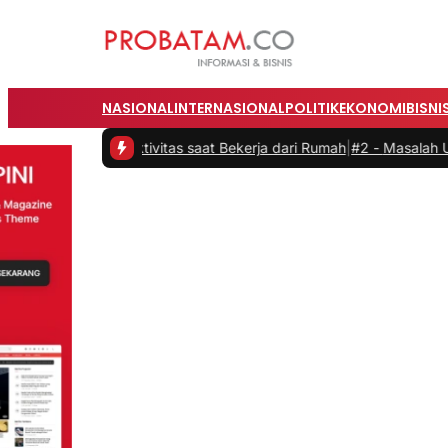
NASIONAL
INTERNASIONAL
POLITIK
EKONOMI
BISNI
n Produktivitas saat Bekerja dari Rumah
|
#2 -
Masalah Utama Infras