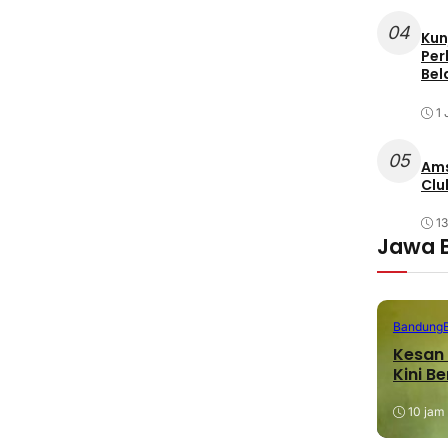
04
Kun
Per
Bel
1 
05
Ams
Clu
1
Jawa 
Bandung
Kesan 
Kini B
10 jam 