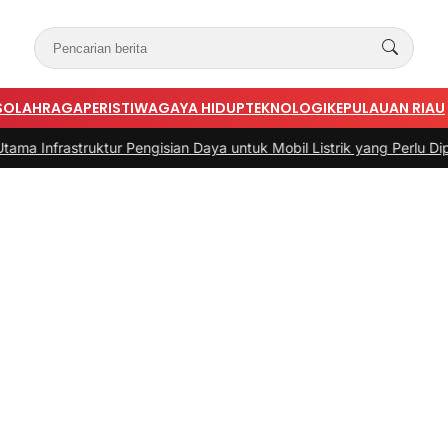
S
OLAHRAGA
PERISTIWA
GAYA HIDUP
TEKNOLOGI
KEPULAUAN RIAU
truktur Pengisian Daya untuk Mobil Listrik yang Perlu Diperhatikan
|