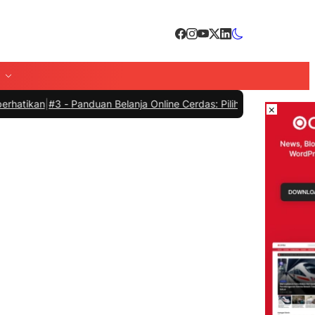
#3 -
Panduan Belanja Online Cerdas: Pilih Produk dengan Bijak dan H
×