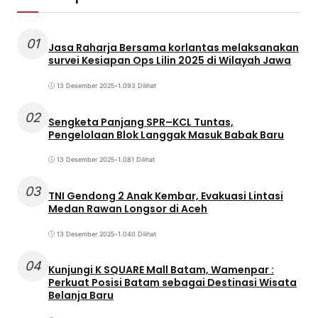
01
Jasa Raharja Bersama korlantas melaksanakan
survei Kesiapan Ops Lilin 2025 di Wilayah Jawa
13 Desember 2025
•
1.093 Dilihat
02
Sengketa Panjang SPR–KCL Tuntas,
Pengelolaan Blok Langgak Masuk Babak Baru
13 Desember 2025
•
1.081 Dilihat
03
TNI Gendong 2 Anak Kembar, Evakuasi Lintasi
Medan Rawan Longsor di Aceh
13 Desember 2025
•
1.040 Dilihat
04
Kunjungi K SQUARE Mall Batam, Wamenpar :
Perkuat Posisi Batam sebagai Destinasi Wisata
Belanja Baru