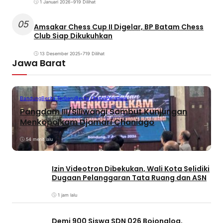
1 Januari 2026
•
919 Dilihat
05
Amsakar Chess Cup II Digelar, BP Batam Chess
Club Siap Dikukuhkan
13 Desember 2025
•
719 Dilihat
Jawa Barat
Bandung
Berita Terbaru
Berita Utama
Peristiwa
Pangdam III/Siliwangi Sambut Kunjungan
Menkopolkam Djamari Chaniago
54 menit lalu
Izin Videotron Dibekukan, Wali Kota Selidiki
Dugaan Pelanggaran Tata Ruang dan ASN
1 jam lalu
Demi 900 Siswa SDN 026 Bojongloa,