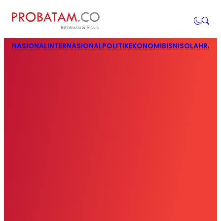
NASIONAL
INTERNASIONAL
POLITIK
EKONOMI
BISNIS
OLAHRAG