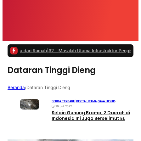
rja dari Rumah
|
#2 -
Masalah Utama Infrastruktur Pengisian Daya untu
Dataran Tinggi Dieng
Beranda
/
Dataran Tinggi Dieng
BERITA TERBARU
|
BERITA UTAMA
|
GAYA HIDUP
•
29 Juli 2022
Selain Gunung Bromo, 2 Daerah di
Indonesia Ini Juga Berselimut Es