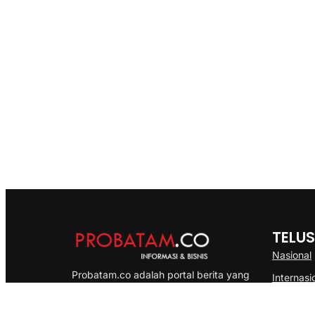
TELUS
Nasional
Probatam.co adalah portal berita yang
Internasi
menyajikan informasi terbaru seputar dan
Bisnis
Kepulauan Riau, Nasional maupun