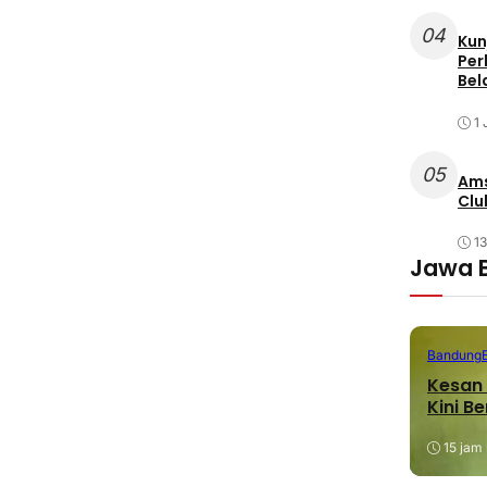
04
Kun
Per
Bel
1 
05
Ams
Clu
1
Jawa 
Bandung
Kesan 
Kini B
15 jam 