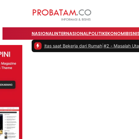
NASIONAL
INTERNASIONAL
POLITIK
EKONOMI
BISNI
roduktivitas saat Bekerja dari Rumah
|
#2 -
Masalah Utama Infrastru