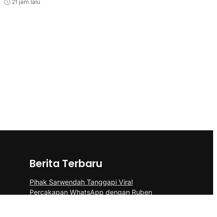
21 jam lalu
Berita Terbaru
Pihak Sarwendah Tanggapi Viral
Percakapan WhatsApp dengan Ruben
Terkait Dugaan Obat HIV