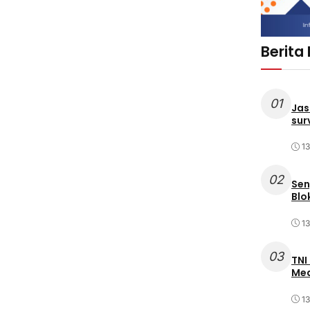
Berita
01
Jas
sur
1
02
Sen
Blo
1
03
TNI
Med
1