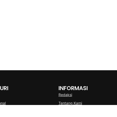
URI
INFORMASI
Redaksi
onal
Tentang Kami
Disclaimer