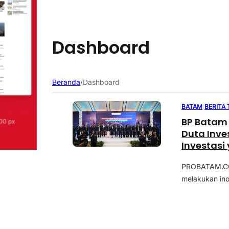
Dashboard
Beranda
/
Dashboard
BATAM
|
BERITA
BP Batam 
Duta Inve
Investasi
PROBATAM.CO,
melakukan inov