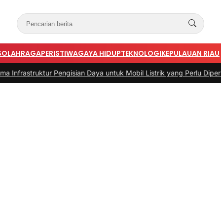
S
OLAHRAGA
PERISTIWA
GAYA HIDUP
TEKNOLOGI
KEPULAUAN RIAU
ktur Pengisian Daya untuk Mobil Listrik yang Perlu Diperhatikan
|
#3