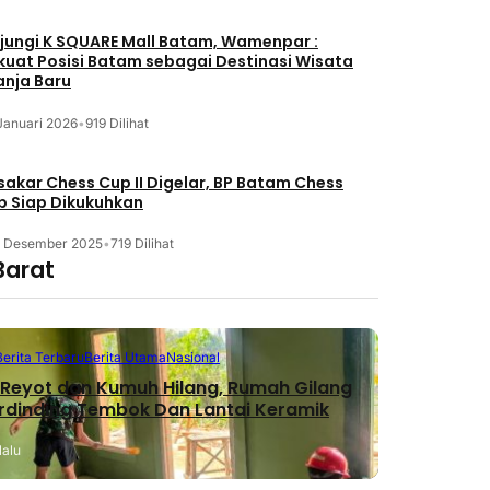
jungi K SQUARE Mall Batam, Wamenpar :
kuat Posisi Batam sebagai Destinasi Wisata
anja Baru
Januari 2026
•
919 Dilihat
akar Chess Cup II Digelar, BP Batam Chess
b Siap Dikukuhkan
3 Desember 2025
•
719 Dilihat
Barat
Berita Terbaru
Berita Utama
Nasional
Reyot dan Kumuh Hilang, Rumah Gilang
erdinding Tembok Dan Lantai Keramik
lalu