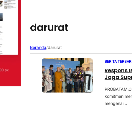
darurat
Beranda
/
darurat
BERITA TERBAR
Respons I
Jaga Supr
PROBATAM.CO,
komitmen menj
mengenai...