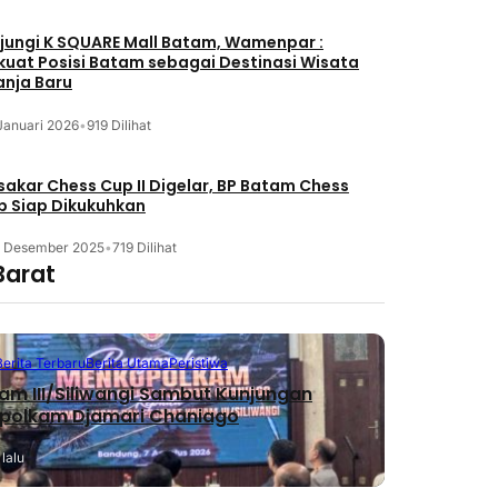
jungi K SQUARE Mall Batam, Wamenpar :
kuat Posisi Batam sebagai Destinasi Wisata
anja Baru
Januari 2026
•
919 Dilihat
akar Chess Cup II Digelar, BP Batam Chess
b Siap Dikukuhkan
3 Desember 2025
•
719 Dilihat
Barat
Berita Terbaru
Berita Utama
Peristiwa
m III/Siliwangi Sambut Kunjungan
polkam Djamari Chaniago
lalu