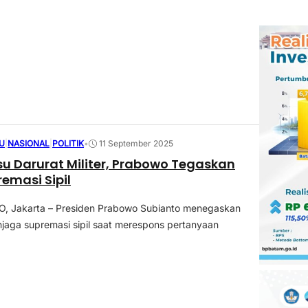
U
|
NASIONAL
|
POLITIK
•
11 September 2025
su Darurat Militer, Prabowo Tegaskan
emasi Sipil
 Jakarta – Presiden Prabowo Subianto menegaskan
aga supremasi sipil saat merespons pertanyaan