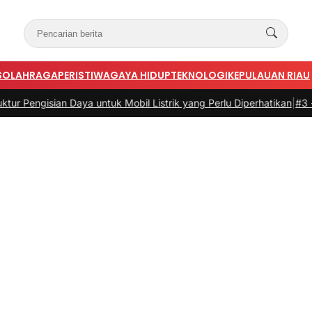
S
OLAHRAGA
PERISTIWA
GAYA HIDUP
TEKNOLOGI
KEPULAUAN RIAU
ian Daya untuk Mobil Listrik yang Perlu Diperhatikan
|
#3 -
Panduan B