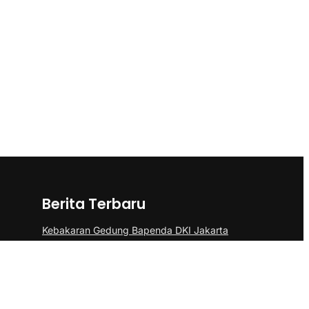
Berita Terbaru
Kebakaran Gedung Bapenda DKI Jakarta
di Gambir Berhasil Dipadamkan
Kemenkes Jelaskan Alasan Almarhum
Yurizal Menunggu 8 Jam di IGD RSCM