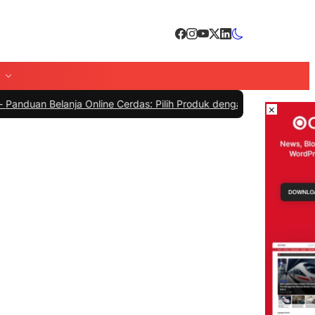
elanja Online Cerdas: Pilih Produk dengan Bijak dan Hindari Penipu
×