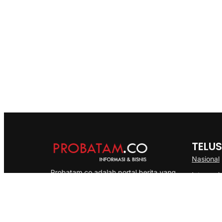
TELUS
Nasional
Probatam.co adalah portal berita yang
Internasi
menyajikan informasi terbaru seputar dan
Bisnis
Kepulauan Riau, Nasional maupun
Ekonomi
International dengan gaya pemberitaan
yang cepat, akurat dan terpercaya