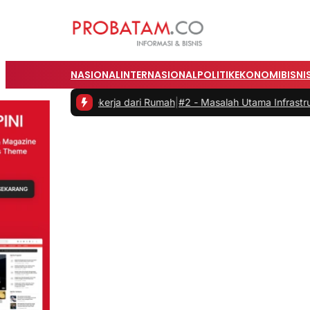
NASIONAL
INTERNASIONAL
POLITIK
EKONOMI
BISNI
as saat Bekerja dari Rumah
|
#2 -
Masalah Utama Infrastruktur Pengis