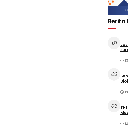
Berita
01
Jas
sur
1
02
Sen
Blo
1
03
TNI
Med
1