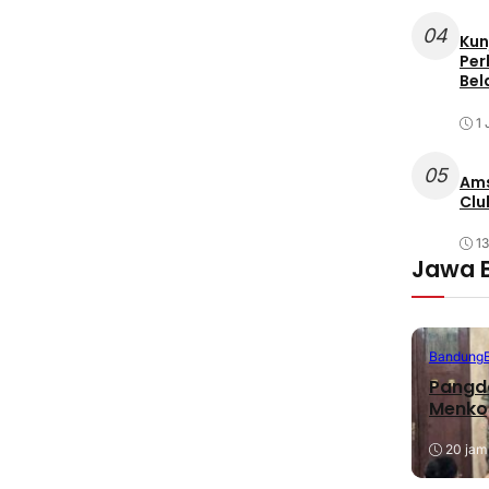
04
Kun
Per
Bel
1 
05
Ams
Clu
1
Jawa 
Bandung
Pangda
Menko
20 jam 