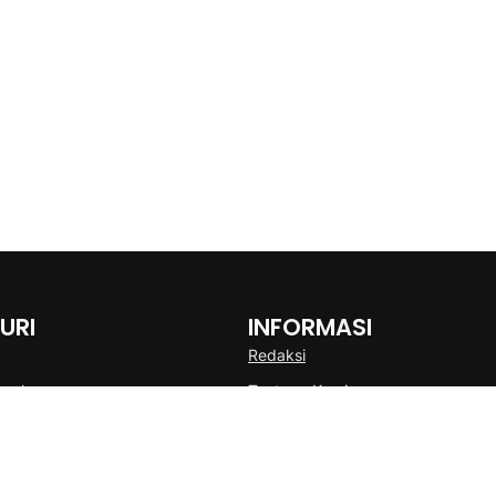
URI
INFORMASI
Redaksi
onal
Tentang Kami
Disclaimer
Pedoman Media Cyber