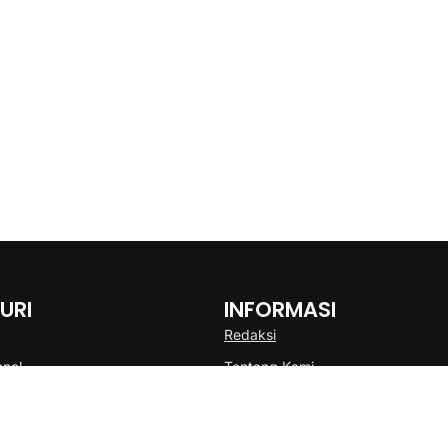
URI
INFORMASI
Redaksi
onal
Tentang Kami
Disclaimer
Pedoman Media Cyber