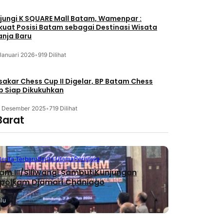
jungi K SQUARE Mall Batam, Wamenpar :
kuat Posisi Batam sebagai Destinasi Wisata
anja Baru
Januari 2026
•
919 Dilihat
akar Chess Cup II Digelar, BP Batam Chess
b Siap Dikukuhkan
3 Desember 2025
•
719 Dilihat
Barat
Berita Terbaru
Berita Utama
Peristiwa
m III/Siliwangi Sambut Kunjungan
polkam Djamari Chaniago
alu