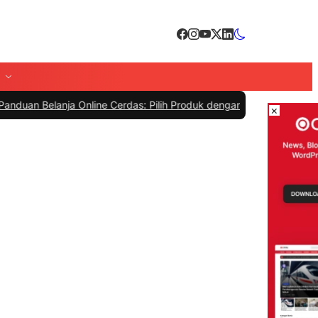
anja Online Cerdas: Pilih Produk dengan Bijak dan Hindari Penipuan
×