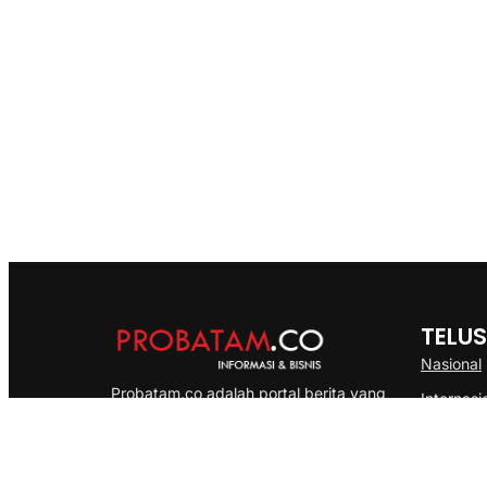
TELUS
Nasional
Probatam.co adalah portal berita yang
Internasi
menyajikan informasi terbaru seputar dan
Bisnis
Kepulauan Riau, Nasional maupun
Ekonomi
International dengan gaya pemberitaan