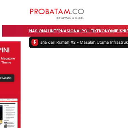
NASIONAL
INTERNASIONAL
POLITIK
EKONOMI
BISNI
 saat Bekerja dari Rumah
|
#2 -
Masalah Utama Infrastruktur Pengisia