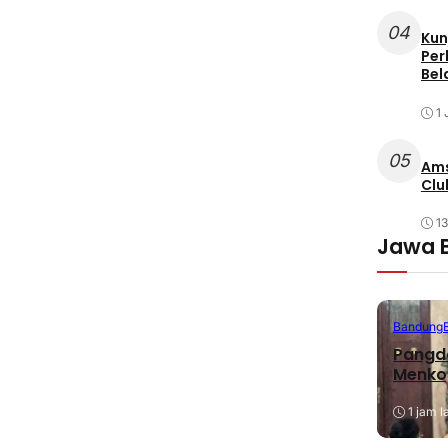
04
Kun
Per
Bel
1 
05
Ams
Clu
1
Jawa 
Bandung
Pangda
Menko
1 jam l