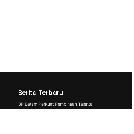
Berita Terbaru
BP Batam Perkuat Pembinaan Talenta
Muda Lewat Batam Prime International
Grassroot Football sebagai Festival 2026
Pangdam III/Siliwangi Sambut Kunjungan