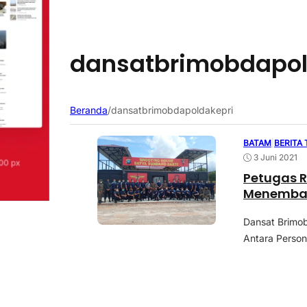
dansatbrimobdapol
Beranda
/
dansatbrimobdapoldakepri
BATAM
|
BERITA
3 Juni 2021
Petugas R
Menembak 
Dansat Brimob
Antara Person