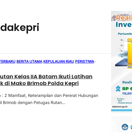
dakepri
 TERBARU
|
BERITA UTAMA
|
KEPULAUAN RIAU
|
PERISTIWA
•
utan Kelas IIA Batam Ikuti Latihan
di Mako Brimob Polda Kepri
 : 2 Mamfaat, Keterampilan dan Pererat Hubungan
il Brimob dengan Petugas Rutan...