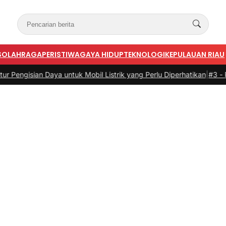
S
OLAHRAGA
PERISTIWA
GAYA HIDUP
TEKNOLOGI
KEPULAUAN RIAU
n Daya untuk Mobil Listrik yang Perlu Diperhatikan
|
#3 -
Panduan Bel