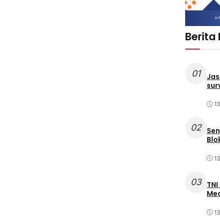
Berita
01
Jas
sur
1
02
Sen
Blo
1
03
TNI
Med
1