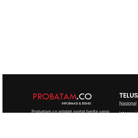
TELUS
Nasional
Probatam.co adalah portal berita yang
Internasi
menyajikan informasi terbaru seputar dan
Bisnis
Kepulauan Riau, Nasional maupun
Ekonomi
International dengan gaya pemberitaan