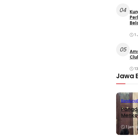
04
Kun
Per
Bel
1 
05
Ams
Clu
1
Jawa 
Bandung
Pangda
Menko
1 jam l