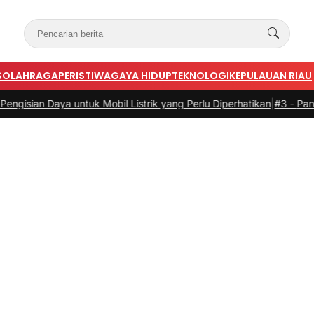
S
OLAHRAGA
PERISTIWA
GAYA HIDUP
TEKNOLOGI
KEPULAUAN RIAU
aya untuk Mobil Listrik yang Perlu Diperhatikan
|
#3 -
Panduan Belanj