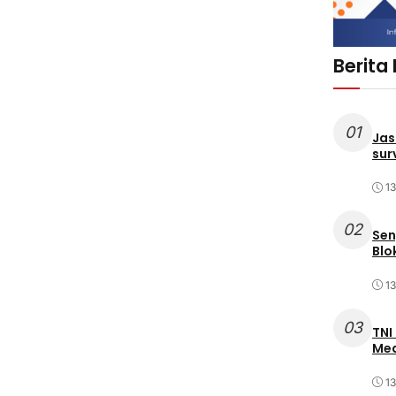
Berita
01
Jas
sur
1
02
Sen
Blo
1
03
TNI
Med
1