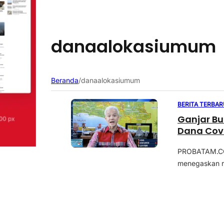
danaalokasiumum
Beranda
/
danaalokasiumum
BERITA TERBAR
Ganjar Bu
Dana Cov
PROBATAM.CO,
menegaskan re