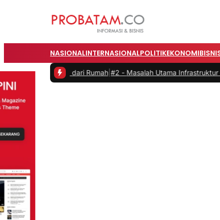
NASIONAL
INTERNASIONAL
POLITIK
EKONOMI
BISNI
at Bekerja dari Rumah
|
#2 -
Masalah Utama Infrastruktur Pengisian D