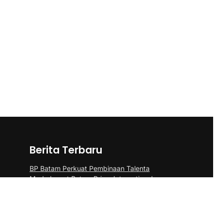
Berita Terbaru
BP Batam Perkuat Pembinaan Talenta
Muda Lewat Batam Prime International
Grassroot Football sebagai Festival 2026
Pangdam III/Siliwangi Sambut Kunjungan