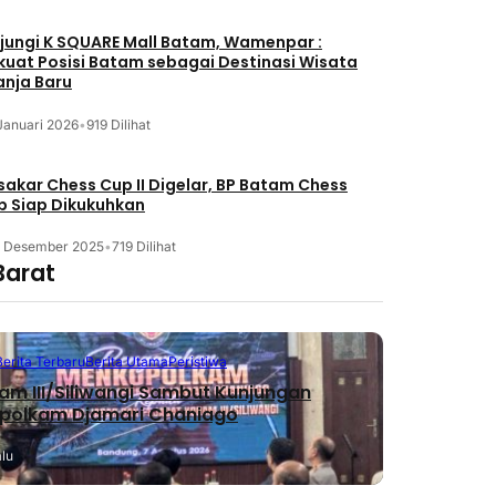
jungi K SQUARE Mall Batam, Wamenpar :
kuat Posisi Batam sebagai Destinasi Wisata
anja Baru
Januari 2026
•
919 Dilihat
akar Chess Cup II Digelar, BP Batam Chess
b Siap Dikukuhkan
3 Desember 2025
•
719 Dilihat
Barat
Berita Terbaru
Berita Utama
Peristiwa
m III/Siliwangi Sambut Kunjungan
polkam Djamari Chaniago
alu