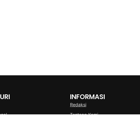
URI
INFORMASI
Redaksi
onal
Tentang Kami
Disclaimer
Pedoman Media Cyber