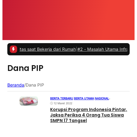
vitas saat Bekerja dari Rumah
|
#2 -
Masalah Utama Infrastruktur Pen
Dana PIP
Beranda
/
Dana PIP
BERITA TERBARU
|
BERITA UTAMA
|
NASIONAL
•
12 Maret 2022
Korupsi Program Indonesia Pintar,
Jaksa Periksa 4 Orang Tua Siswa
SMPN 17 Tangsel