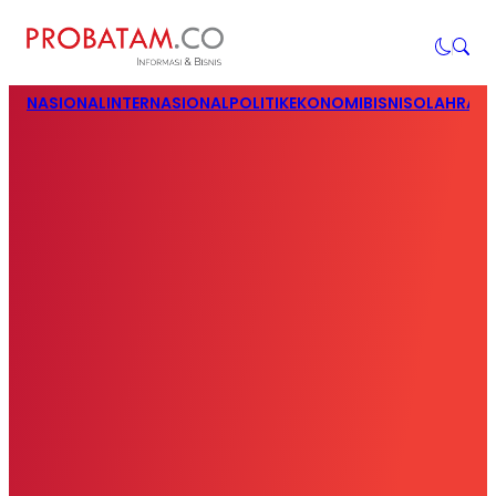
NASIONAL
INTERNASIONAL
POLITIK
EKONOMI
BISNIS
OLAHRAG