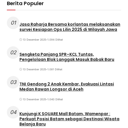
Berita Populer
01
Jasa Raharja Bersama korlantas melaksanakan
survei Kesiapan Ops Lilin 2025 di Wilayah Jawa
13 Desember 2025
•
1.094 Dilihat
02
Sengketa Panjang SPR–KCL Tuntas,
Pengelolaan Blok Langgak Masuk Babak Baru
13 Desember 2025
•
1.081 Dilihat
03
TNI Gendong 2 Anak Kembar, Evakuasi Lintasi
Medan Rawan Longsor di Aceh
13 Desember 2025
•
1.040 Dilihat
04
Kunjungi K SQUARE Mall Batam, Wamenpar :
Perkuat Posisi Batam sebagai Destinasi Wisata
Belanja Baru