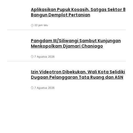
Aplikasikan Pupuk Kosasih, Satgas Sektor 8
Bangun Demplot Pertanian
22 jam lalu
Pangdam III/Siliwangi Sambut Kunjungan
Menkopolkam Djamari Chaniago
7 Agustus 2026
Izin Videotron Dibekukan, Wali Kota Selidiki
Dugaan Pelanggaran Tata Ruang dan ASN
7 Agustus 2026