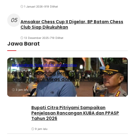
1 Januari 2026
•
919 Dilihat
05
Amsakar Chess Cup II Digelar, BP Batam Chess
Club Siap Dikukuhkan
13 Desember 2025
•
719 Dilihat
Jawa Barat
Bandung
Berita Terbaru
Berita Utama
Peristiwa
Pemkab Bandung Perkuat Patroli Malam,
Cegah Begal, Miras dan Obat-Obatan
3 jam lalu
Bupati Citra Pitriyami Sampaikan
Penjelasan Rancangan KUBA dan PPASP
Tahun 2026
9 jam lalu