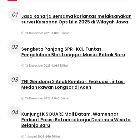
01
Jasa Raharja Bersama korlantas melaksanakan
survei Kesiapan Ops Lilin 2025 di Wilayah Jawa
13 Desember 2025
•
1.093 Dilihat
02
Sengketa Panjang SPR–KCL Tuntas,
Pengelolaan Blok Langgak Masuk Babak Baru
13 Desember 2025
•
1.081 Dilihat
03
TNI Gendong 2 Anak Kembar, Evakuasi Lintasi
Medan Rawan Longsor di Aceh
13 Desember 2025
•
1.040 Dilihat
04
Kunjungi K SQUARE Mall Batam, Wamenpar :
Perkuat Posisi Batam sebagai Destinasi Wisata
Belanja Baru
1 Januari 2026
•
919 Dilihat