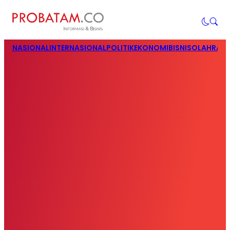
NASIONAL
INTERNASIONAL
POLITIK
EKONOMI
BISNIS
OLAHRAG