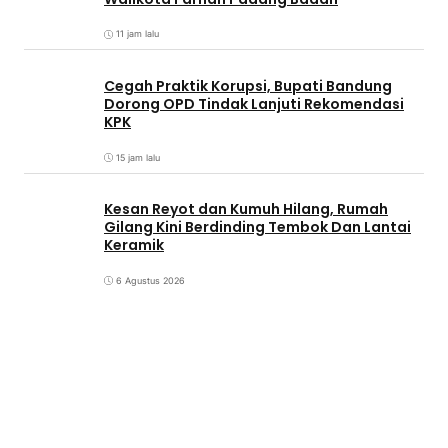
11 jam lalu
Cegah Praktik Korupsi, Bupati Bandung
Dorong OPD Tindak Lanjuti Rekomendasi
KPK
15 jam lalu
Kesan Reyot dan Kumuh Hilang, Rumah
Gilang Kini Berdinding Tembok Dan Lantai
Keramik
6 Agustus 2026