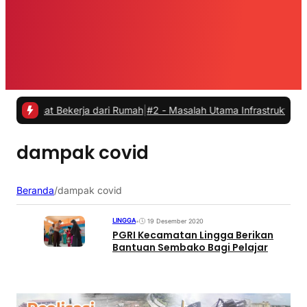
saat Bekerja dari Rumah
|
#2 -
Masalah Utama Infrastruktur Pengisian
dampak covid
Beranda
/
dampak covid
LINGGA
•
19 Desember 2020
PGRI Kecamatan Lingga Berikan
Bantuan Sembako Bagi Pelajar