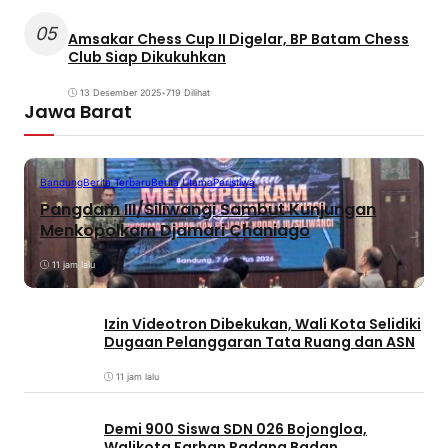
05
Amsakar Chess Cup II Digelar, BP Batam Chess
Club Siap Dikukuhkan
13 Desember 2025
•
719 Dilihat
Jawa Barat
Bandung
Berita Terbaru
Berita Utama
Peristiwa
Pangdam III/Siliwangi Sambut Kunjungan
Menkopolkam Djamari Chaniago
11 jam lalu
Izin Videotron Dibekukan, Wali Kota Selidiki
Dugaan Pelanggaran Tata Ruang dan ASN
11 jam lalu
Demi 900 Siswa SDN 026 Bojongloa,
Walikota Farhan Padang Badan