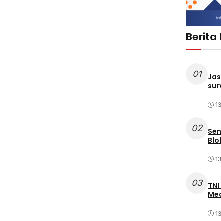
Berita
01
Jas
sur
1
02
Sen
Blo
1
03
TNI
Med
1