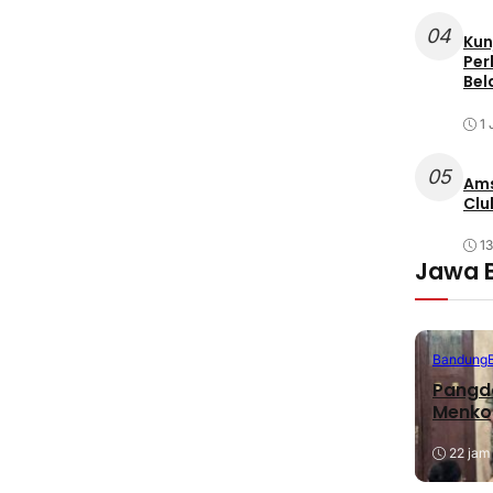
04
Kun
Per
Bel
1 
05
Ams
Clu
1
Jawa 
Bandung
Pangda
Menko
22 jam 