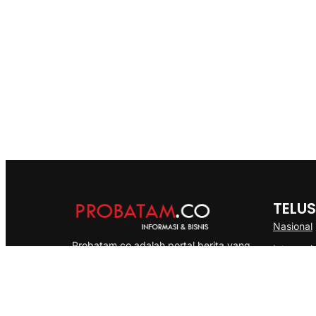
TELUS
Nasional
Probatam.co adalah portal berita yang
Internasi
menyajikan informasi terbaru seputar dan
Bisnis
Kepulauan Riau, Nasional maupun
Ekonomi
International dengan gaya pemberitaan
yang cepat, akurat dan terpercaya