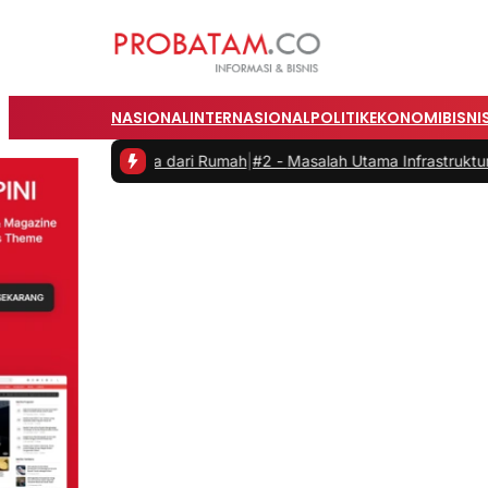
NASIONAL
INTERNASIONAL
POLITIK
EKONOMI
BISNI
aat Bekerja dari Rumah
|
#2 -
Masalah Utama Infrastruktur Pengisian 