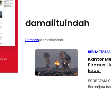
damaiituindah
Beranda
/
damaiituindah
BERITA TERBAR
Kantor Media Ikut Dibomba
Firdaus: 
Israel
PROBATAM.CO,
Bersenjata Isr