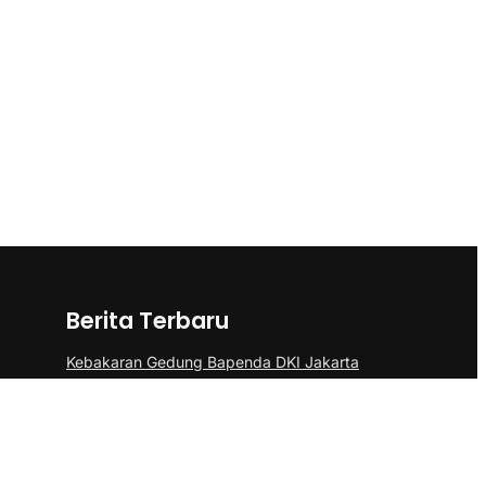
Berita Terbaru
Kebakaran Gedung Bapenda DKI Jakarta
di Gambir Berhasil Dipadamkan
Kemenkes Jelaskan Alasan Almarhum
Yurizal Menunggu 8 Jam di IGD RSCM