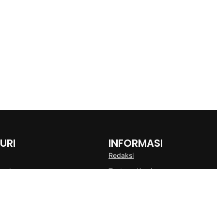
URI
INFORMASI
Redaksi
onal
Tentang Kami
Disclaimer
Pedoman Media Cyber