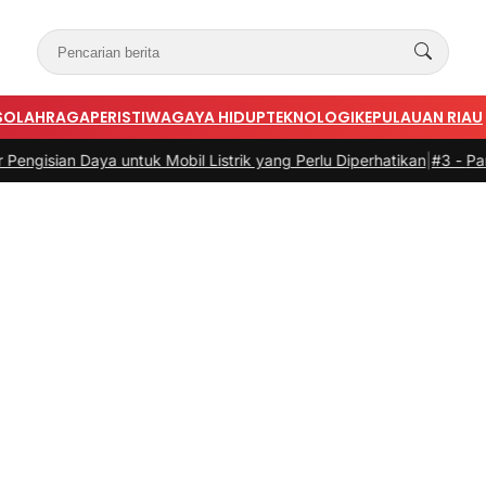
S
OLAHRAGA
PERISTIWA
GAYA HIDUP
TEKNOLOGI
KEPULAUAN RIAU
Daya untuk Mobil Listrik yang Perlu Diperhatikan
|
#3 -
Panduan Belan