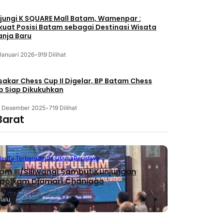
jungi K SQUARE Mall Batam, Wamenpar :
kuat Posisi Batam sebagai Destinasi Wisata
anja Baru
Januari 2026
•
919 Dilihat
akar Chess Cup II Digelar, BP Batam Chess
b Siap Dikukuhkan
3 Desember 2025
•
719 Dilihat
Barat
Berita Terbaru
Berita Utama
Peristiwa
m III/Siliwangi Sambut Kunjungan
polkam Djamari Chaniago
lalu