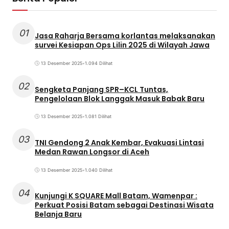
01
Jasa Raharja Bersama korlantas melaksanakan
survei Kesiapan Ops Lilin 2025 di Wilayah Jawa
13 Desember 2025
•
1.094 Dilihat
02
Sengketa Panjang SPR–KCL Tuntas,
Pengelolaan Blok Langgak Masuk Babak Baru
13 Desember 2025
•
1.081 Dilihat
03
TNI Gendong 2 Anak Kembar, Evakuasi Lintasi
Medan Rawan Longsor di Aceh
13 Desember 2025
•
1.040 Dilihat
04
Kunjungi K SQUARE Mall Batam, Wamenpar :
Perkuat Posisi Batam sebagai Destinasi Wisata
Belanja Baru