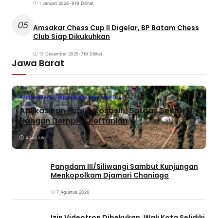
1 Januari 2026
•
919 Dilihat
05
Amsakar Chess Cup II Digelar, BP Batam Chess
Club Siap Dikukuhkan
13 Desember 2025
•
719 Dilihat
Jawa Barat
Bandung
Berita Terbaru
Berita Utama
Peristiwa
Aplikasikan Pupuk Kosasih, Satgas Sektor 8
Bangun Demplot Pertanian
4 jam lalu
Pangdam III/Siliwangi Sambut Kunjungan
Menkopolkam Djamari Chaniago
7 Agustus 2026
Izin Videotron Dibekukan, Wali Kota Selidiki