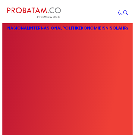
NASIONAL
INTERNASIONAL
POLITIK
EKONOMI
BISNIS
OLAHRAG