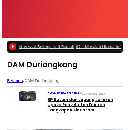
ivitas saat Bekerja dari Rumah
|
#2 -
Masalah Utama Infrastruktur Pe
DAM Duriangkang
Beranda
/
DAM Duriangkang
BATAM
|
BERITA TERBARU
•
24 Oktober 2022
BP Batam dan Jepang Lakukan
Upaya Penyehatan Daerah
Tangkapan Air Batam