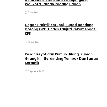
Walikota Farhan Padang Badan
6 jam lalu
Cegah Praktik Korupsi, Bupati Bandung
Dorong OPD Tindak Lanjuti Rekomendasi
KPK
10 jam lalu
Kesan Reyot dan Kumuh Hilang, Rumah
Gilang Kini Berdinding Tembok Dan Lantai
Keramik
6 Agustus 2026