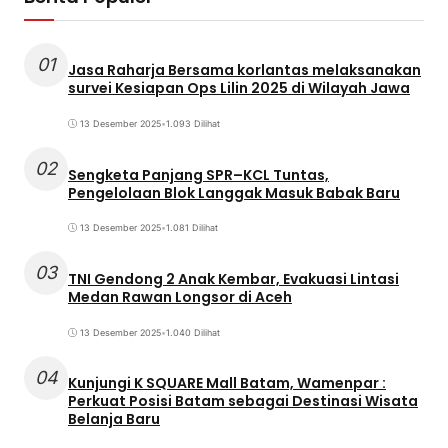
01
Jasa Raharja Bersama korlantas melaksanakan
survei Kesiapan Ops Lilin 2025 di Wilayah Jawa
13 Desember 2025
•
1.093 Dilihat
02
Sengketa Panjang SPR–KCL Tuntas,
Pengelolaan Blok Langgak Masuk Babak Baru
13 Desember 2025
•
1.081 Dilihat
03
TNI Gendong 2 Anak Kembar, Evakuasi Lintasi
Medan Rawan Longsor di Aceh
13 Desember 2025
•
1.040 Dilihat
04
Kunjungi K SQUARE Mall Batam, Wamenpar :
Perkuat Posisi Batam sebagai Destinasi Wisata
Belanja Baru