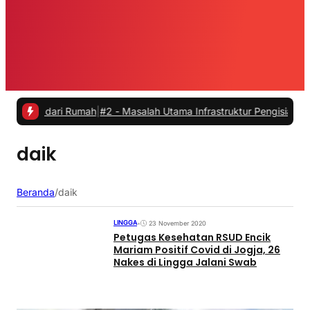
ja dari Rumah
|
#2 -
Masalah Utama Infrastruktur Pengisian Daya untuk
daik
Beranda
/
daik
LINGGA
•
23 November 2020
Petugas Kesehatan RSUD Encik
Mariam Positif Covid di Jogja, 26
Nakes di Lingga Jalani Swab