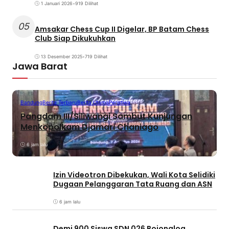
1 Januari 2026
•
919 Dilihat
05
Amsakar Chess Cup II Digelar, BP Batam Chess
Club Siap Dikukuhkan
13 Desember 2025
•
719 Dilihat
Jawa Barat
Bandung
Berita Terbaru
Berita Utama
Peristiwa
Pangdam III/Siliwangi Sambut Kunjungan
Menkopolkam Djamari Chaniago
6 jam lalu
Izin Videotron Dibekukan, Wali Kota Selidiki
Dugaan Pelanggaran Tata Ruang dan ASN
6 jam lalu
Demi 900 Siswa SDN 026 Bojongloa,