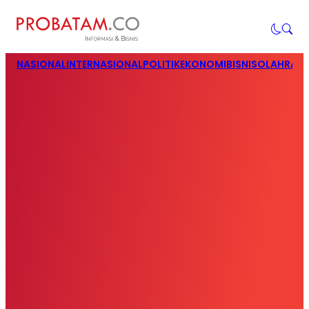
NASIONAL
INTERNASIONAL
POLITIK
EKONOMI
BISNIS
OLAHRAG