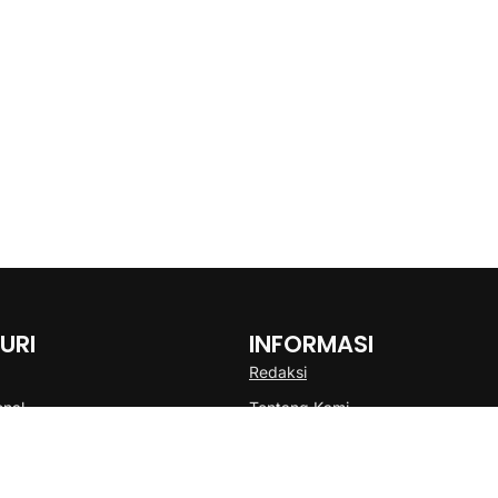
URI
INFORMASI
Redaksi
onal
Tentang Kami
Disclaimer
Pedoman Media Cyber