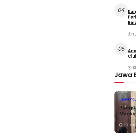
04
Kun
Per
Bel
1 
05
Ams
Clu
1
Jawa 
Bandung
Pangda
Menko
10 jam 