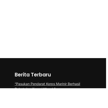
Berita Terbaru
“Pasukan Pendarat Korps Marinir Berhasil
Rebut dan Kuasai Musuh”
BP Batam Perkuat Pembinaan Talenta
Muda Lewat Batam Prime International