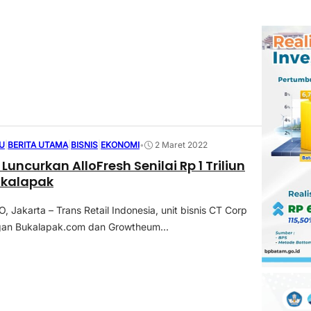
U
|
BERITA UTAMA
|
BISNIS
|
EKONOMI
•
2 Maret 2022
Luncurkan AlloFresh Senilai Rp 1 Triliun
ukalapak
Jakarta – Trans Retail Indonesia, unit bisnis CT Corp
an Bukalapak.com dan Growtheum...