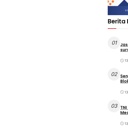
Berita
01
Jas
sur
1
02
Sen
Blo
1
03
TNI
Med
1