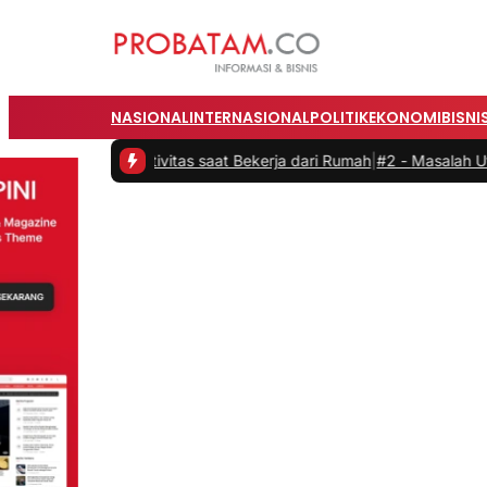
NASIONAL
INTERNASIONAL
POLITIK
EKONOMI
BISNI
n Produktivitas saat Bekerja dari Rumah
|
#2 -
Masalah Utama Infrast