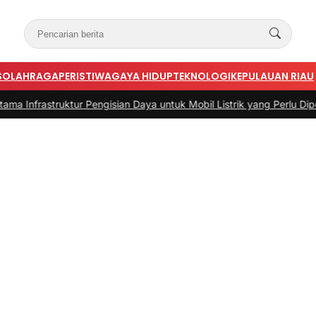
S
OLAHRAGA
PERISTIWA
GAYA HIDUP
TEKNOLOGI
KEPULAUAN RIAU
ruktur Pengisian Daya untuk Mobil Listrik yang Perlu Diperhatikan
|