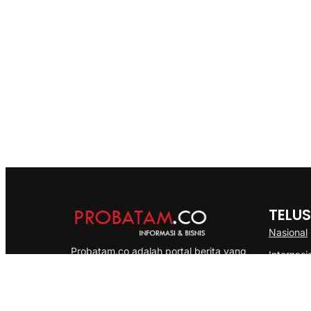
TELUS
Nasional
Probatam.co adalah portal berita yang
Internasi
menyajikan informasi terbaru seputar dan
Bisnis
Kepulauan Riau, Nasional maupun
Ekonomi
International dengan gaya pemberitaan