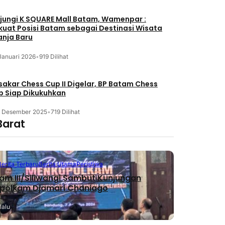
jungi K SQUARE Mall Batam, Wamenpar :
kuat Posisi Batam sebagai Destinasi Wisata
anja Baru
Januari 2026
•
919 Dilihat
akar Chess Cup II Digelar, BP Batam Chess
b Siap Dikukuhkan
3 Desember 2025
•
719 Dilihat
Barat
Berita Terbaru
Berita Utama
Peristiwa
m III/Siliwangi Sambut Kunjungan
polkam Djamari Chaniago
lalu