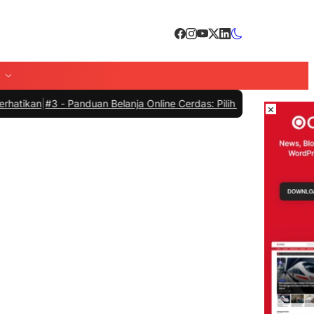
#3 -
Panduan Belanja Online Cerdas: Pilih Produk dengan Bijak dan H
×