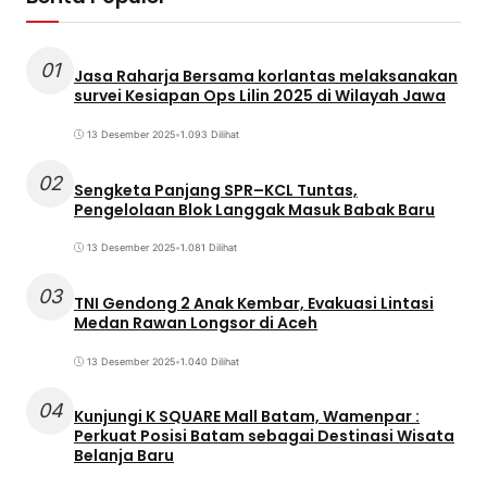
01
Jasa Raharja Bersama korlantas melaksanakan
survei Kesiapan Ops Lilin 2025 di Wilayah Jawa
13 Desember 2025
•
1.093 Dilihat
02
Sengketa Panjang SPR–KCL Tuntas,
Pengelolaan Blok Langgak Masuk Babak Baru
13 Desember 2025
•
1.081 Dilihat
03
TNI Gendong 2 Anak Kembar, Evakuasi Lintasi
Medan Rawan Longsor di Aceh
13 Desember 2025
•
1.040 Dilihat
04
Kunjungi K SQUARE Mall Batam, Wamenpar :
Perkuat Posisi Batam sebagai Destinasi Wisata
Belanja Baru