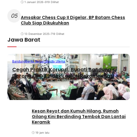
1 Januari 2026
•
919 Dilihat
05
Amsakar Chess Cup II Digelar, BP Batam Chess
Club Siap Dikukuhkan
13 Desember 2025
•
719 Dilihat
Jawa Barat
Bandung
Berita Terbaru
Berita Utama
Cegah Praktik Korupsi, Bupati Bandung
Dorong OPD Tindak Lanjuti Rekomendasi
KPK
2 jam lalu
Kesan Reyot dan Kumuh Hilang, Rumah
Gilang Kini Berdinding Tembok Dan Lantai
Keramik
19 jam lalu