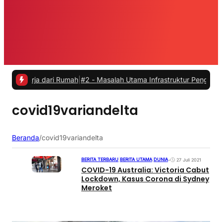
kerja dari Rumah
|
#2 -
Masalah Utama Infrastruktur Pengisian Daya u
covid19variandelta
Beranda
/
covid19variandelta
BERITA TERBARU
|
BERITA UTAMA
|
DUNIA
•
27 Juli 2021
COVID-19 Australia: Victoria Cabut
Lockdown, Kasus Corona di Sydney
Meroket