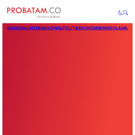
NASIONAL
INTERNASIONAL
POLITIK
EKONOMI
BISNIS
OLAHRAG