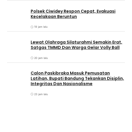
Polsek Ciwidey Respon Cepat, Evakuasi
Kecelakaan Beruntun
19 jam lalu
Lewat Olahraga Silaturahmi Semakin Erat,
Satgas TMMD Dan Warga Gelar Volly Ball
20 jam lalu
Calon Paskibraka Masuk Pemusatan
Latihan, Bupati Bandung Tekankan Disiplin,
Integritas Dan Nasionalisme
23 jam lalu