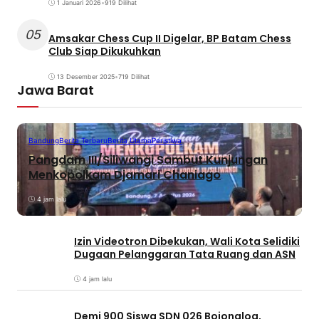
1 Januari 2026
•
919 Dilihat
05
Amsakar Chess Cup II Digelar, BP Batam Chess
Club Siap Dikukuhkan
13 Desember 2025
•
719 Dilihat
Jawa Barat
Bandung
Berita Terbaru
Berita Utama
Peristiwa
Pangdam III/Siliwangi Sambut Kunjungan
Menkopolkam Djamari Chaniago
4 jam lalu
Izin Videotron Dibekukan, Wali Kota Selidiki
Dugaan Pelanggaran Tata Ruang dan ASN
4 jam lalu
Demi 900 Siswa SDN 026 Bojongloa,