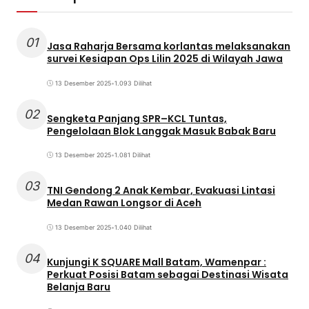
01
Jasa Raharja Bersama korlantas melaksanakan
survei Kesiapan Ops Lilin 2025 di Wilayah Jawa
13 Desember 2025
•
1.093 Dilihat
02
Sengketa Panjang SPR–KCL Tuntas,
Pengelolaan Blok Langgak Masuk Babak Baru
13 Desember 2025
•
1.081 Dilihat
03
TNI Gendong 2 Anak Kembar, Evakuasi Lintasi
Medan Rawan Longsor di Aceh
13 Desember 2025
•
1.040 Dilihat
04
Kunjungi K SQUARE Mall Batam, Wamenpar :
Perkuat Posisi Batam sebagai Destinasi Wisata
Belanja Baru