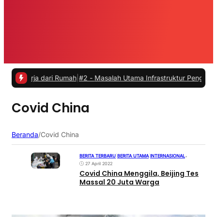
ekerja dari Rumah
|
#2 -
Masalah Utama Infrastruktur Pengisian Daya 
Covid China
Beranda
/
Covid China
BERITA TERBARU
|
BERITA UTAMA
|
INTERNASIONAL
•
27 April 2022
Covid China Menggila, Beijing Tes
Massal 20 Juta Warga