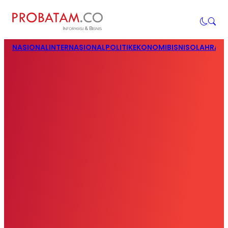
NASIONAL
INTERNASIONAL
POLITIK
EKONOMI
BISNIS
OLAHRAG