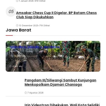
1 Januari 2026
•
919 Dilihat
05
Amsakar Chess Cup II Digelar, BP Batam Chess
Club Siap Dikukuhkan
13 Desember 2025
•
719 Dilihat
Jawa Barat
Bandung
Berita Terbaru
Berita Utama
Peristiwa
Aplikasikan Pupuk Kosasih, Satgas Sektor 8
Bangun Demplot Pertanian
4 jam lalu
Pangdam III/Siliwangi Sambut Kunjungan
Menkopolkam Djamari Chaniago
7 Agustus 2026
Izin Videotron Dibekukan, Wali Kota Selidiki