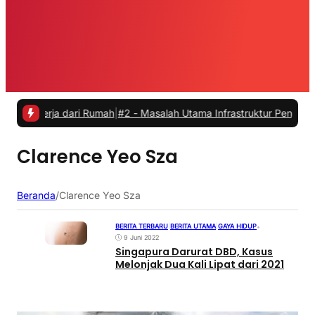
ekerja dari Rumah
|
#2 -
Masalah Utama Infrastruktur Pengisian Daya u
Clarence Yeo Sza
Beranda
/
Clarence Yeo Sza
BERITA TERBARU
|
BERITA UTAMA
|
GAYA HIDUP
•
9 Juni 2022
Singapura Darurat DBD, Kasus
Melonjak Dua Kali Lipat dari 2021