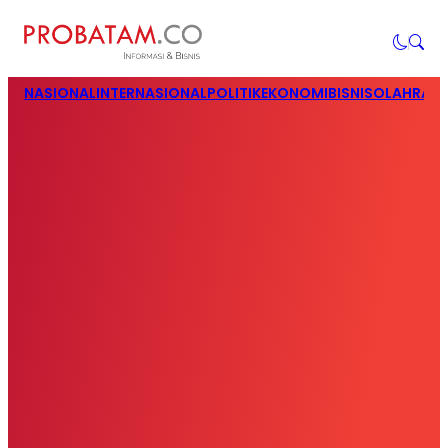
NASIONAL
INTERNASIONAL
POLITIK
EKONOMI
BISNIS
OLAHRAG