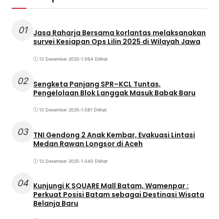
01
Jasa Raharja Bersama korlantas melaksanakan
survei Kesiapan Ops Lilin 2025 di Wilayah Jawa
13 Desember 2025
•
1.094 Dilihat
02
Sengketa Panjang SPR–KCL Tuntas,
Pengelolaan Blok Langgak Masuk Babak Baru
13 Desember 2025
•
1.081 Dilihat
03
TNI Gendong 2 Anak Kembar, Evakuasi Lintasi
Medan Rawan Longsor di Aceh
13 Desember 2025
•
1.040 Dilihat
04
Kunjungi K SQUARE Mall Batam, Wamenpar :
Perkuat Posisi Batam sebagai Destinasi Wisata
Belanja Baru