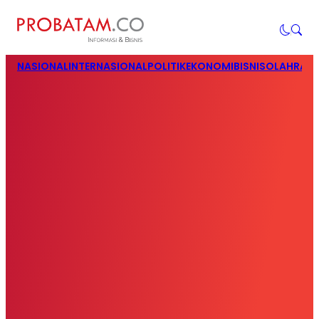
NASIONAL
INTERNASIONAL
POLITIK
EKONOMI
BISNIS
OLAHRAG