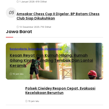
1 Januari 2026
•
919 Dilihat
05
Amsakar Chess Cup II Digelar, BP Batam Chess
Club Siap Dikukuhkan
13 Desember 2025
•
719 Dilihat
Jawa Barat
Bandung
Berita Terbaru
Berita Utama
Nasional
Kesan Reyot dan Kumuh Hilang, Rumah
Gilang Kini Berdinding Tembok Dan Lantai
Keramik
15 jam lalu
Polsek Ciwidey Respon Cepat, Evakuasi
Kecelakaan Beruntun
15 jam lalu