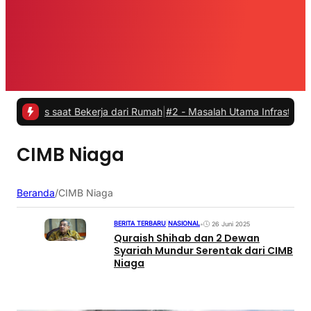
tas saat Bekerja dari Rumah
|
#2 -
Masalah Utama Infrastruktur Pengi
CIMB Niaga
Beranda
/
CIMB Niaga
BERITA TERBARU
|
NASIONAL
•
26 Juni 2025
Quraish Shihab dan 2 Dewan
Syariah Mundur Serentak dari CIMB
Niaga