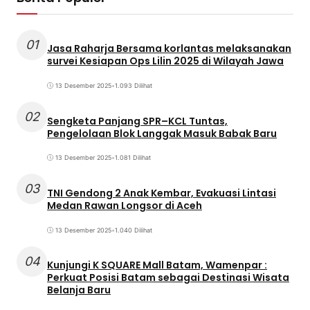
01
Jasa Raharja Bersama korlantas melaksanakan
survei Kesiapan Ops Lilin 2025 di Wilayah Jawa
13 Desember 2025
•
1.093 Dilihat
02
Sengketa Panjang SPR–KCL Tuntas,
Pengelolaan Blok Langgak Masuk Babak Baru
13 Desember 2025
•
1.081 Dilihat
03
TNI Gendong 2 Anak Kembar, Evakuasi Lintasi
Medan Rawan Longsor di Aceh
13 Desember 2025
•
1.040 Dilihat
04
Kunjungi K SQUARE Mall Batam, Wamenpar :
Perkuat Posisi Batam sebagai Destinasi Wisata
Belanja Baru