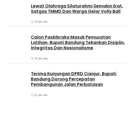
Lewat Olahraga Silaturahmi Semakin Erat,
Satgas TMMD Dan Warga Gelar Volly Ball
15 jam lalu
Calon Paskibraka Masuk Pemusatan
Latihan, Bupati Bandung Tekankan Disiplin,
Integritas Dan Nasionalisme
19 jam lalu
Terima Kunjungan DPRD Cianjur, Bupati
Bandung Dorong Percepatan
Pembangunan Jalan Perbatasan
21 jam lalu