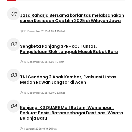
01
Jasa Raharja Bersama korlantas melaksanakan
survei Kesiapan Ops Lilin 2025 di Wilayah Jawa
13 Desember 2025
•
1.094 Dilihat
02
Sengketa Panjang SPR–KCL Tuntas,
Pengelolaan Blok Langgak Masuk Babak Baru
13 Desember 2025
•
1.081 Dilihat
03
TNI Gendong 2 Anak Kembar, Evakuasi Lintasi
Medan Rawan Longsor di Aceh
13 Desember 2025
•
1.040 Dilihat
04
Kunjungi K SQUARE Mall Batam, Wamenpar :
Perkuat Posisi Batam sebagai Destinasi Wisata
Belanja Baru
1 Januari 2026
•
919 Dilihat