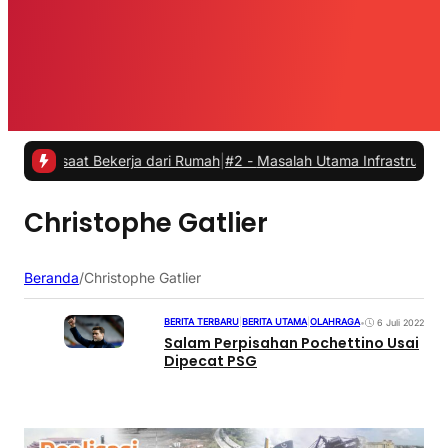
s saat Bekerja dari Rumah
|
#2 -
Masalah Utama Infrastruktur Pengisi
Christophe Gatlier
Beranda
/
Christophe Gatlier
BERITA TERBARU
|
BERITA UTAMA
|
OLAHRAGA
•
6 Juli 2022
Salam Perpisahan Pochettino Usai
Dipecat PSG