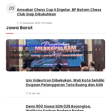
05
Amsakar Chess Cup II Digelar, BP Batam Chess
Club Siap Dikukuhkan
13 Desember 2025
•
719 Dilihat
Jawa Barat
Bandung
Berita Terbaru
Berita Utama
Peristiwa
Pangdam III/Siliwangi Sambut Kunjungan
Menkopolkam Djamari Chaniago
23 jam lalu
Izin Videotron Dibekukan, Wali Kota Selidiki
Dugaan Pelanggaran Tata Ruang dan ASN
23 jam lalu
Demi 900 Siswa SDN 026 Bojongloa,
Walikota Farhan Padang Badan