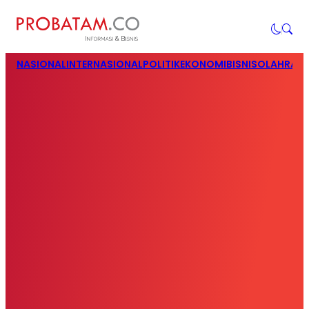
NASIONAL
INTERNASIONAL
POLITIK
EKONOMI
BISNIS
OLAHRAG