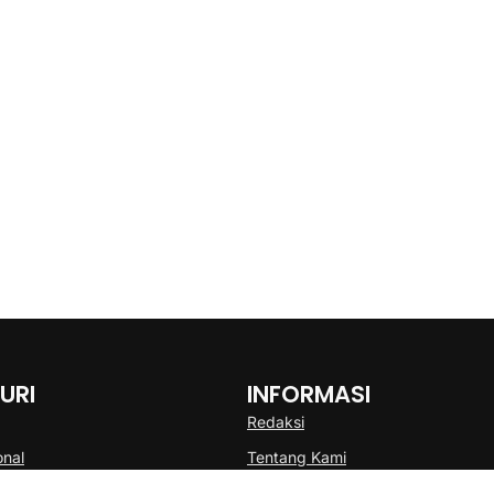
URI
INFORMASI
Redaksi
onal
Tentang Kami
Disclaimer