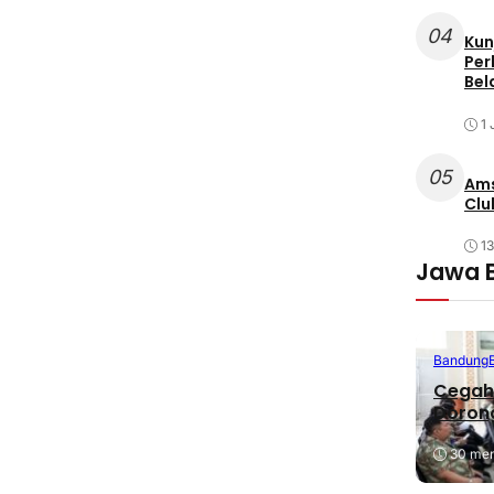
04
Kun
Per
Bel
1 
05
Ams
Clu
1
Jawa 
Bandung
Cegah 
Dorong
30 meni