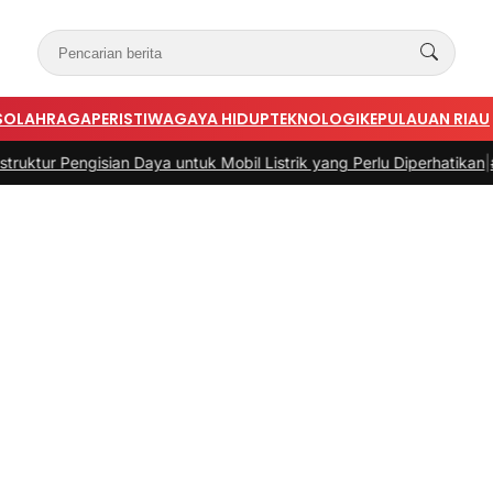
S
OLAHRAGA
PERISTIWA
GAYA HIDUP
TEKNOLOGI
KEPULAUAN RIAU
isian Daya untuk Mobil Listrik yang Perlu Diperhatikan
|
#3 -
Panduan