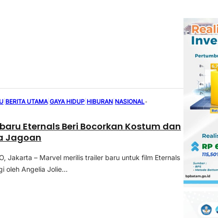
U
|
BERITA UTAMA
|
GAYA HIDUP
|
HIBURAN
|
NASIONAL
•
erbaru Eternals Beri Bocorkan Kostum dan
ra Jagoan
akarta – Marvel merilis trailer baru untuk film Eternals
i oleh Angelia Jolie...