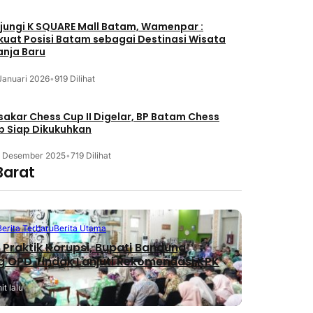
jungi K SQUARE Mall Batam, Wamenpar :
kuat Posisi Batam sebagai Destinasi Wisata
anja Baru
Januari 2026
•
919 Dilihat
akar Chess Cup II Digelar, BP Batam Chess
b Siap Dikukuhkan
3 Desember 2025
•
719 Dilihat
Barat
Berita Terbaru
Berita Utama
Praktik Korupsi, Bupati Bandung
 OPD Tindak Lanjuti Rekomendasi KPK
t lalu