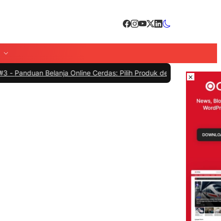
 Belanja Online Cerdas: Pilih Produk dengan Bijak dan Hindari Peni
×