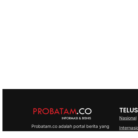
TELUS
Nasional
Probatam.co adalah portal berita yang
Internasi
menyajikan informasi terbaru seputar dan
Bisnis