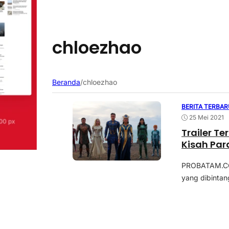
chloezhao
Beranda
/
chloezhao
BERITA TERBAR
25 Mei 2021
Trailer T
Kisah Pa
PROBATAM.CO, J
yang dibintang