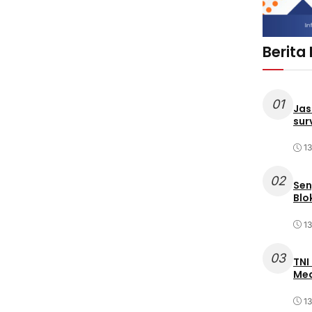
Berita
01
Jas
sur
1
02
Sen
Blo
1
03
TNI
Med
1