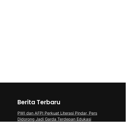
Berita Terbaru
PWI dan AFPI Perkuat Literasi Pindar, Pers
Didorong Jadi Garda Terdepan Edukasi
Publik Lawan Pinjol Ilegal