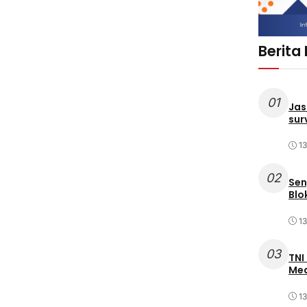
Berita
01
Jas
sur
1
02
Sen
Blo
1
03
TNI
Med
1