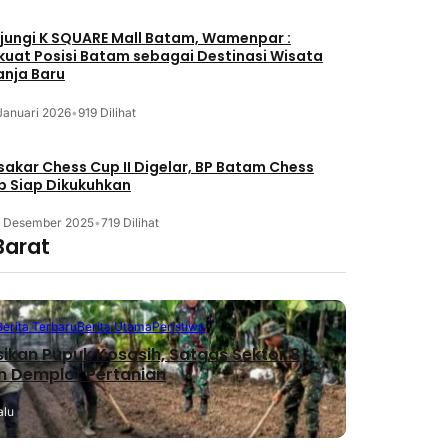
jungi K SQUARE Mall Batam, Wamenpar :
kuat Posisi Batam sebagai Destinasi Wisata
anja Baru
Januari 2026
•
919 Dilihat
akar Chess Cup II Digelar, BP Batam Chess
b Siap Dikukuhkan
3 Desember 2025
•
719 Dilihat
Barat
Berita Terbaru
Berita Utama
Peristiwa
sikan Pupuk Kosasih, Satgas Sektor 8
n Demplot Pertanian
alu