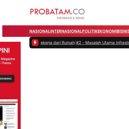
NASIONAL
INTERNASIONAL
POLITIK
EKONOMI
BISNI
tas saat Bekerja dari Rumah
|
#2 -
Masalah Utama Infrastruktur Pengi