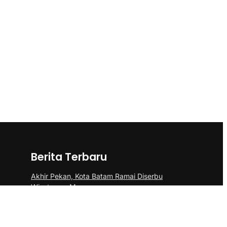
Berita Terbaru
Akhir Pekan, Kota Batam Ramai Diserbu
Wisatawan Mancanegara
Polsek Sei Beduk Bersama Tim Gabungan
Polresta Barelang Ungkap Tiga Kasus