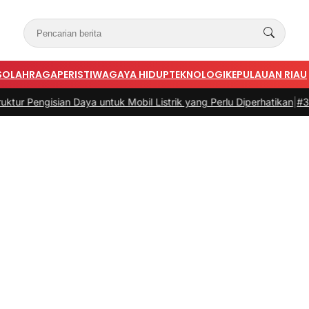
S
OLAHRAGA
PERISTIWA
GAYA HIDUP
TEKNOLOGI
KEPULAUAN RIAU
sian Daya untuk Mobil Listrik yang Perlu Diperhatikan
|
#3 -
Panduan 