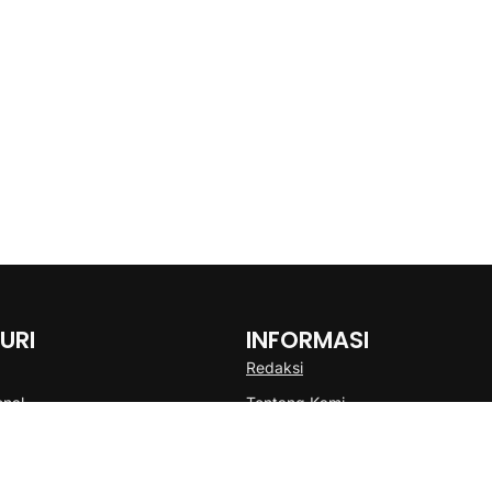
URI
INFORMASI
Redaksi
onal
Tentang Kami
Disclaimer
Pedoman Media Cyber