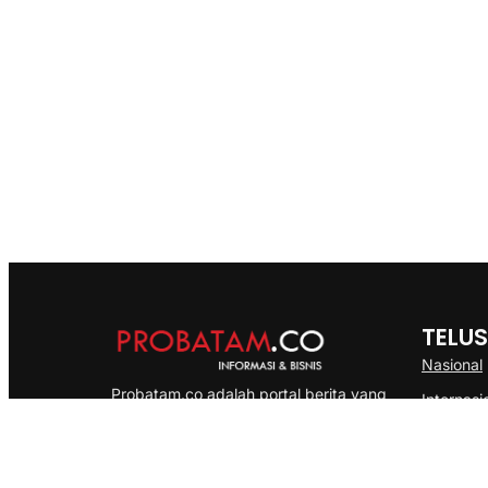
TELUS
Nasional
Probatam.co adalah portal berita yang
Internasi
menyajikan informasi terbaru seputar dan
Bisnis
Kepulauan Riau, Nasional maupun
Ekonomi
International dengan gaya pemberitaan