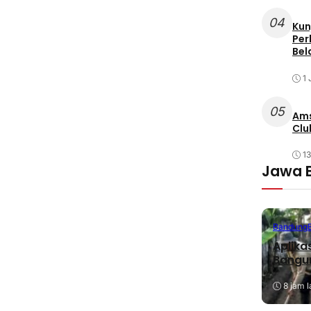
04
Kun
Per
Bel
1 
05
Ams
Clu
1
Jawa 
Bandung
Aplika
Bangu
8 jam l