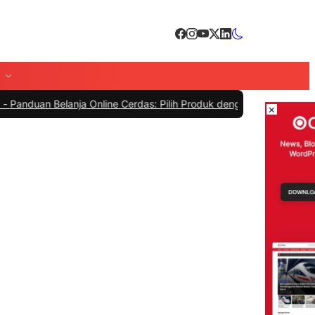
Belanja Online Cerdas: Pilih Produk dengan Bijak dan Hindari Penip
×