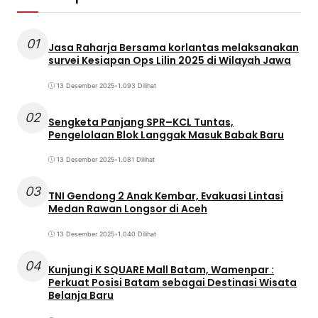
01
Jasa Raharja Bersama korlantas melaksanakan
survei Kesiapan Ops Lilin 2025 di Wilayah Jawa
13 Desember 2025
•
1.093 Dilihat
02
Sengketa Panjang SPR–KCL Tuntas,
Pengelolaan Blok Langgak Masuk Babak Baru
13 Desember 2025
•
1.081 Dilihat
03
TNI Gendong 2 Anak Kembar, Evakuasi Lintasi
Medan Rawan Longsor di Aceh
13 Desember 2025
•
1.040 Dilihat
04
Kunjungi K SQUARE Mall Batam, Wamenpar :
Perkuat Posisi Batam sebagai Destinasi Wisata
Belanja Baru