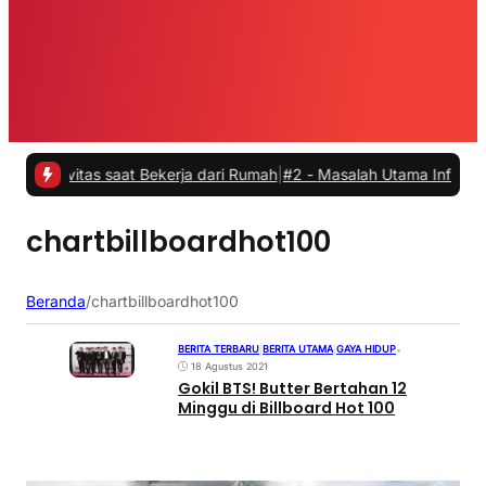
ivitas saat Bekerja dari Rumah
|
#2 -
Masalah Utama Infrastruktur Pe
chartbillboardhot100
Beranda
/
chartbillboardhot100
BERITA TERBARU
|
BERITA UTAMA
|
GAYA HIDUP
•
18 Agustus 2021
Gokil BTS! Butter Bertahan 12
Minggu di Billboard Hot 100