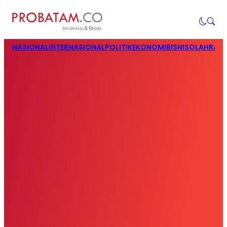
NASIONAL
INTERNASIONAL
POLITIK
EKONOMI
BISNIS
OLAHRAG