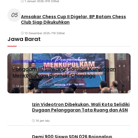
1 Januari 2026
•
919 Dilihat
05
Amsakar Chess Cup II Digelar, BP Batam Chess
Club Siap Dikukuhkan
13 Desember 2025
•
719 Dilihat
Jawa Barat
Bandung
Berita Terbaru
Berita Utama
Peristiwa
Pangdam III/Siliwangi Sambut Kunjungan
Menkopolkam Djamari Chaniago
14 jam lalu
Izin Videotron Dibekukan, Wali Kota Selidiki
Dugaan Pelanggaran Tata Ruang dan ASN
14 jam lalu
Demi 900 Siswa SDN 026 Bojongloa,