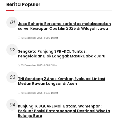
Berita Populer
01
Jasa Raharja Bersama korlantas melaksanakan
survei Kesiapan Ops Lilin 2025 di Wilayah Jawa
13 Desember 2025
•
1.093 Dilihat
02
Sengketa Panjang SPR–KCL Tuntas,
Pengelolaan Blok Langgak Masuk Babak Baru
13 Desember 2025
•
1.081 Dilihat
03
TNI Gendong 2 Anak Kembar, Evakuasi Lintasi
Medan Rawan Longsor di Aceh
13 Desember 2025
•
1.040 Dilihat
04
Kunjungi K SQUARE Mall Batam, Wamenpar :
Perkuat Posisi Batam sebagai Destinasi Wisata
Belanja Baru