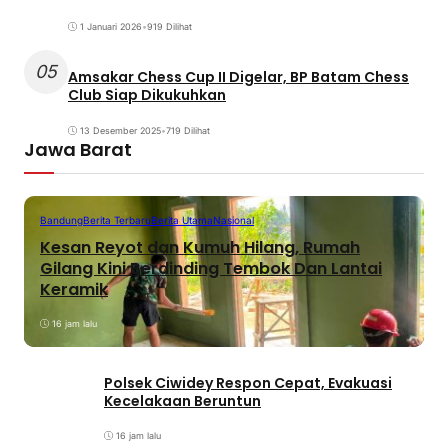
1 Januari 2026
•
919 Dilihat
05
Amsakar Chess Cup II Digelar, BP Batam Chess
Club Siap Dikukuhkan
13 Desember 2025
•
719 Dilihat
Jawa Barat
Bandung
Berita Terbaru
Berita Utama
Nasional
Kesan Reyot dan Kumuh Hilang, Rumah
Gilang Kini Berdinding Tembok Dan Lantai
Keramik
16 jam lalu
Polsek Ciwidey Respon Cepat, Evakuasi
Kecelakaan Beruntun
16 jam lalu