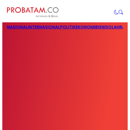
NASIONAL
INTERNASIONAL
POLITIK
EKONOMI
BISNIS
OLAHRAG