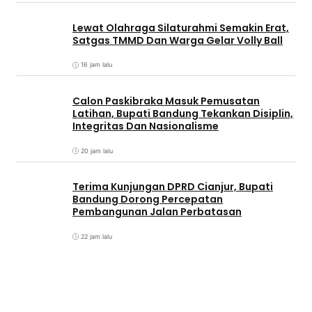
Lewat Olahraga Silaturahmi Semakin Erat,
Satgas TMMD Dan Warga Gelar Volly Ball
16 jam lalu
Calon Paskibraka Masuk Pemusatan
Latihan, Bupati Bandung Tekankan Disiplin,
Integritas Dan Nasionalisme
20 jam lalu
Terima Kunjungan DPRD Cianjur, Bupati
Bandung Dorong Percepatan
Pembangunan Jalan Perbatasan
22 jam lalu