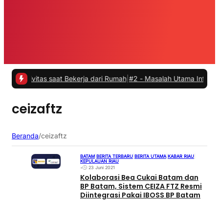
ivitas saat Bekerja dari Rumah
|
#2 -
Masalah Utama Infrastruktur P
ceizaftz
Beranda
/
ceizaftz
BATAM
|
BERITA TERBARU
|
BERITA UTAMA
|
KABAR RIAU
|
KEPULAUAN RIAU
•
23 Juni 2021
Kolaborasi Bea Cukai Batam dan
BP Batam, Sistem CEIZA FTZ Resmi
Diintegrasi Pakai IBOSS BP Batam