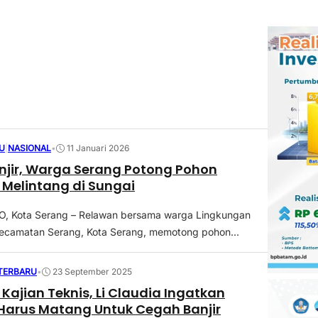
U
|
NASIONAL
•
11 Januari 2026
jir, Warga Serang Potong Pohon
Melintang di Sungai
 Kota Serang – Relawan bersama warga Lingkungan
Kecamatan Serang, Kota Serang, memotong pohon...
 TERBARU
•
23 September 2025
Kajian Teknis, Li Claudia Ingatkan
Harus Matang Untuk Cegah Banjir