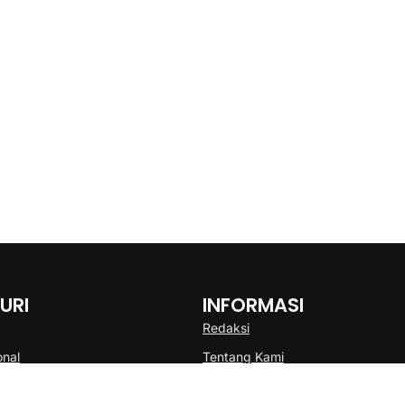
URI
INFORMASI
Redaksi
onal
Tentang Kami
Disclaimer