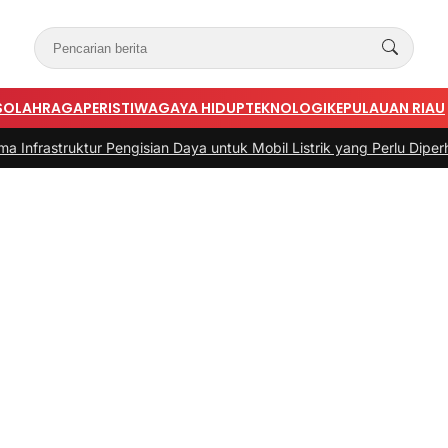
S
OLAHRAGA
PERISTIWA
GAYA HIDUP
TEKNOLOGI
KEPULAUAN RIAU
tur Pengisian Daya untuk Mobil Listrik yang Perlu Diperhatikan
|
#3 