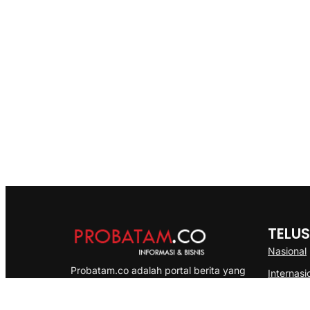
TELUS
Nasional
Probatam.co adalah portal berita yang
Internasi
menyajikan informasi terbaru seputar dan
Bisnis
Kepulauan Riau, Nasional maupun