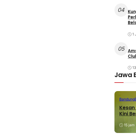
04
Kun
Per
Bel
1 
05
Ams
Clu
1
Jawa 
Bandung
Kesan 
Kini B
15 jam 