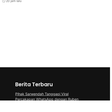
20 jam lalu
Berita Terbaru
Pihak Sarwendah Tanggapi Viral
Percakapan WhatsApp dengan Ruben
Terkait Dugaan Obat HIV