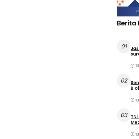
Berita
01
Jas
sur
1
02
Sen
Blo
1
03
TNI
Med
1