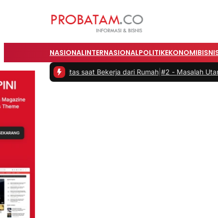
NASIONAL
INTERNASIONAL
POLITIK
EKONOMI
BISNI
roduktivitas saat Bekerja dari Rumah
|
#2 -
Masalah Utama Infrastruk