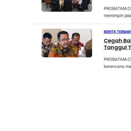
PROBATAM.CO, 
memimpin jala
BERITA TERBAR
Cegah Ban
Tanggul T
PROBATAM.CO, 
berencana mem