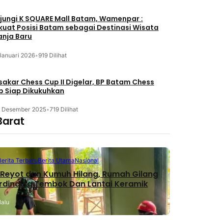
jungi K SQUARE Mall Batam, Wamenpar :
kuat Posisi Batam sebagai Destinasi Wisata
anja Baru
Januari 2026
•
919 Dilihat
akar Chess Cup II Digelar, BP Batam Chess
b Siap Dikukuhkan
3 Desember 2025
•
719 Dilihat
Barat
Berita Terbaru
Berita Utama
Nasional
Reyot dan Kumuh Hilang, Rumah Gilang
erdinding Tembok Dan Lantai Keramik
lalu