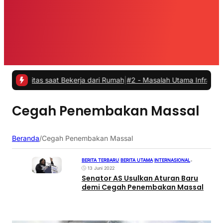
vitas saat Bekerja dari Rumah
|
#2 -
Masalah Utama Infrastruktur Pen
Cegah Penembakan Massal
Beranda
/
Cegah Penembakan Massal
BERITA TERBARU
|
BERITA UTAMA
|
INTERNASIONAL
•
13 Juni 2022
Senator AS Usulkan Aturan Baru
demi Cegah Penembakan Massal