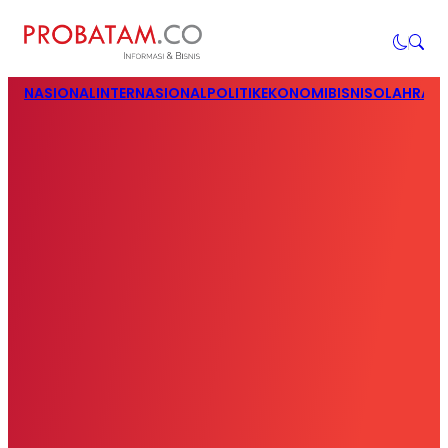
NASIONAL
INTERNASIONAL
POLITIK
EKONOMI
BISNIS
OLAHRAG