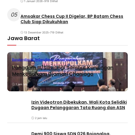
1 Januari 2026
•
919 Dilihat
05
Amsakar Chess Cup II Digelar, BP Batam Chess
Club Siap Dikukuhkan
13 Desember 2025
•
719 Dilihat
Jawa Barat
Bandung
Berita Terbaru
Berita Utama
Peristiwa
Pangdam III/Siliwangi Sambut Kunjungan
Menkopolkam Djamari Chaniago
1 jam lalu
Izin Videotron Dibekukan, Wali Kota Selidiki
Dugaan Pelanggaran Tata Ruang dan ASN
2 jam lalu
Demi 900 Siswa SDN 026 Bojongloa,