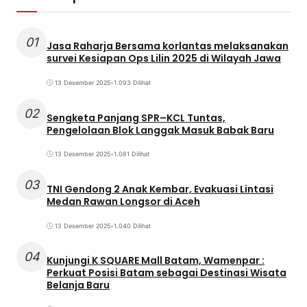
01
Jasa Raharja Bersama korlantas melaksanakan
survei Kesiapan Ops Lilin 2025 di Wilayah Jawa
13 Desember 2025
•
1.093 Dilihat
02
Sengketa Panjang SPR–KCL Tuntas,
Pengelolaan Blok Langgak Masuk Babak Baru
13 Desember 2025
•
1.081 Dilihat
03
TNI Gendong 2 Anak Kembar, Evakuasi Lintasi
Medan Rawan Longsor di Aceh
13 Desember 2025
•
1.040 Dilihat
04
Kunjungi K SQUARE Mall Batam, Wamenpar :
Perkuat Posisi Batam sebagai Destinasi Wisata
Belanja Baru