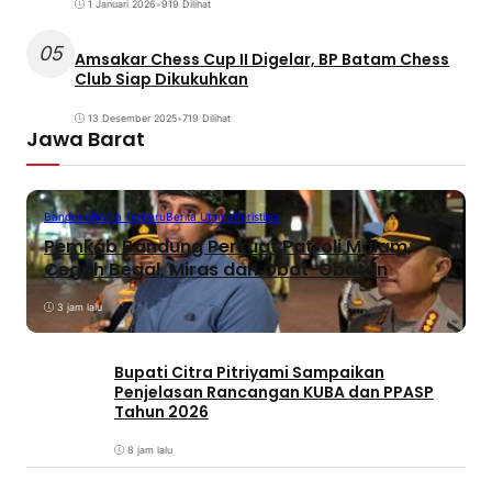
1 Januari 2026
•
919 Dilihat
05
Amsakar Chess Cup II Digelar, BP Batam Chess
Club Siap Dikukuhkan
13 Desember 2025
•
719 Dilihat
Jawa Barat
Bandung
Berita Terbaru
Berita Utama
Peristiwa
Pemkab Bandung Perkuat Patroli Malam,
Cegah Begal, Miras dan Obat-Obatan
3 jam lalu
Bupati Citra Pitriyami Sampaikan
Penjelasan Rancangan KUBA dan PPASP
Tahun 2026
8 jam lalu