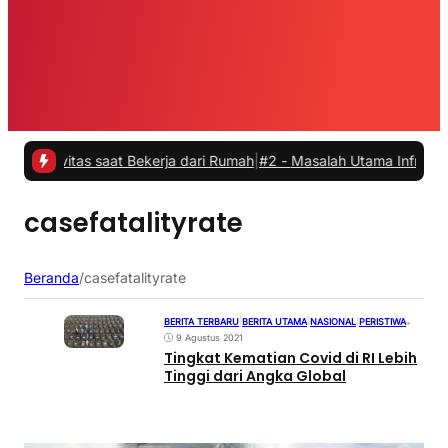
ivitas saat Bekerja dari Rumah
|
#2 -
Masalah Utama Infrastruktur Pe
casefatalityrate
Beranda
/
casefatalityrate
BERITA TERBARU
|
BERITA UTAMA
|
NASIONAL
|
PERISTIWA
•
9 Agustus 2021
Tingkat Kematian Covid di RI Lebih
Tinggi dari Angka Global