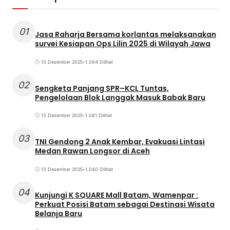
01
Jasa Raharja Bersama korlantas melaksanakan
survei Kesiapan Ops Lilin 2025 di Wilayah Jawa
13 Desember 2025
•
1.094 Dilihat
02
Sengketa Panjang SPR–KCL Tuntas,
Pengelolaan Blok Langgak Masuk Babak Baru
13 Desember 2025
•
1.081 Dilihat
03
TNI Gendong 2 Anak Kembar, Evakuasi Lintasi
Medan Rawan Longsor di Aceh
13 Desember 2025
•
1.040 Dilihat
04
Kunjungi K SQUARE Mall Batam, Wamenpar :
Perkuat Posisi Batam sebagai Destinasi Wisata
Belanja Baru