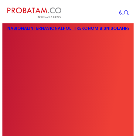
NASIONAL
INTERNASIONAL
POLITIK
EKONOMI
BISNIS
OLAHRAG