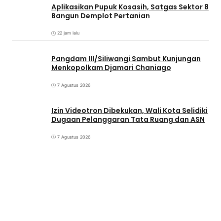
Aplikasikan Pupuk Kosasih, Satgas Sektor 8
Bangun Demplot Pertanian
22 jam lalu
Pangdam III/Siliwangi Sambut Kunjungan
Menkopolkam Djamari Chaniago
7 Agustus 2026
Izin Videotron Dibekukan, Wali Kota Selidiki
Dugaan Pelanggaran Tata Ruang dan ASN
7 Agustus 2026