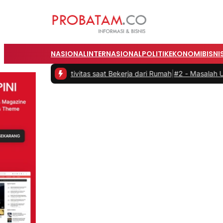
NASIONAL
INTERNASIONAL
POLITIK
EKONOMI
BISNI
n Produktivitas saat Bekerja dari Rumah
|
#2 -
Masalah Utama Infrast