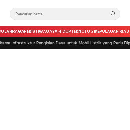
S
OLAHRAGA
PERISTIWA
GAYA HIDUP
TEKNOLOGI
KEPULAUAN RIAU
ruktur Pengisian Daya untuk Mobil Listrik yang Perlu Diperhatikan
|