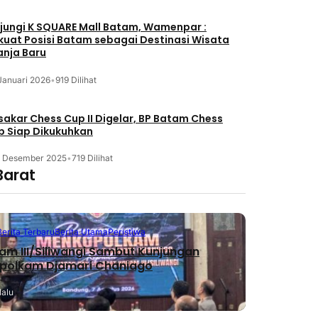
jungi K SQUARE Mall Batam, Wamenpar :
kuat Posisi Batam sebagai Destinasi Wisata
anja Baru
Januari 2026
•
919 Dilihat
akar Chess Cup II Digelar, BP Batam Chess
b Siap Dikukuhkan
3 Desember 2025
•
719 Dilihat
Barat
Berita Terbaru
Berita Utama
Peristiwa
m III/Siliwangi Sambut Kunjungan
polkam Djamari Chaniago
lalu