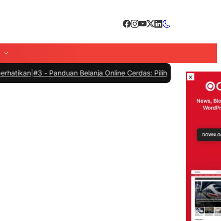
#3 -
Panduan Belanja Online Cerdas: Pilih Produk dengan Bijak dan H
×