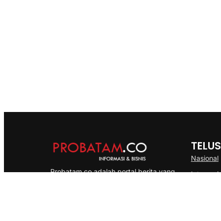
TELUS
Nasional
Probatam.co adalah portal berita yang
Internasi
menyajikan informasi terbaru seputar dan
Bisnis
Kepulauan Riau, Nasional maupun
Ekonomi
International dengan gaya pemberitaan
yang cepat, akurat dan terpercaya