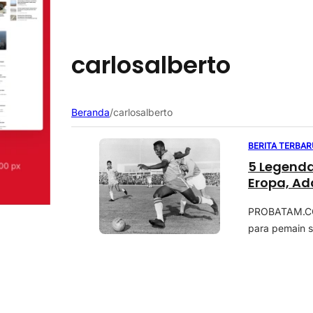
carlosalberto
Beranda
/
carlosalberto
BERITA TERBAR
5 Legenda
Eropa, Ad
PROBATAM.CO, 
para pemain s