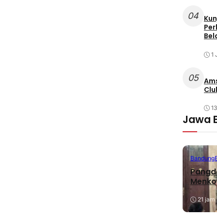
04
Kun
Per
Bel
1 
05
Ams
Clu
1
Jawa 
Bandung
Pangda
Menko
21 jam 