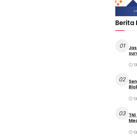
Berita
01
Jas
sur
1
02
Sen
Blo
1
03
TNI
Med
1