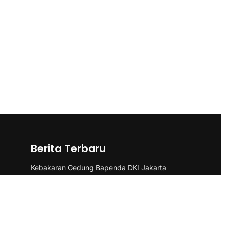
Berita Terbaru
Kebakaran Gedung Bapenda DKI Jakarta
di Gambir Berhasil Dipadamkan
Kemenkes Jelaskan Alasan Almarhum
Yurizal Menunggu 8 Jam di IGD RSCM