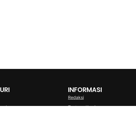
URI
INFORMASI
Redaksi
onal
Tentang Kami
Disclaimer
Pedoman Media Cyber