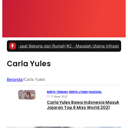
as saat Bekerja dari Rumah
|
#2 -
Masalah Utama Infrastruktur Pengis
Carla Yules
Beranda
/
Carla Yules
BERITA TERBARU
|
BERITA UTAMA
|
NASIONAL
•
17 Maret 2022
Carla Yules Bawa Indonesia Masuk
Jajaran Top 6 Miss World 2021