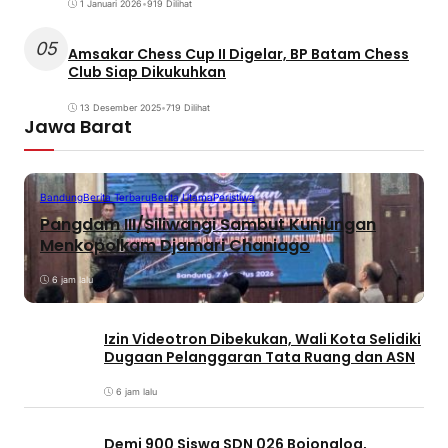
1 Januari 2026
•
919 Dilihat
05
Amsakar Chess Cup II Digelar, BP Batam Chess
Club Siap Dikukuhkan
13 Desember 2025
•
719 Dilihat
Jawa Barat
Bandung
Berita Terbaru
Berita Utama
Peristiwa
Pangdam III/Siliwangi Sambut Kunjungan
Menkopolkam Djamari Chaniago
6 jam lalu
Izin Videotron Dibekukan, Wali Kota Selidiki
Dugaan Pelanggaran Tata Ruang dan ASN
6 jam lalu
Demi 900 Siswa SDN 026 Bojongloa,