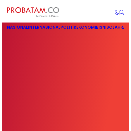
NASIONAL
INTERNASIONAL
POLITIK
EKONOMI
BISNIS
OLAHRAG