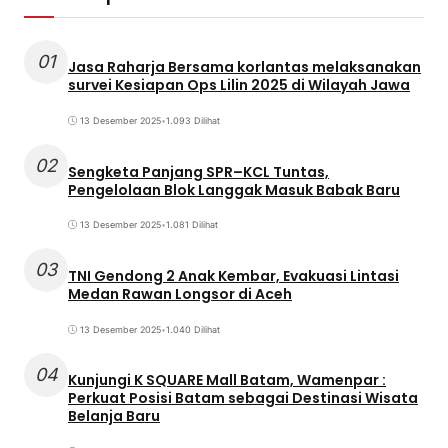
01
Jasa Raharja Bersama korlantas melaksanakan
survei Kesiapan Ops Lilin 2025 di Wilayah Jawa
13 Desember 2025
•
1.093 Dilihat
02
Sengketa Panjang SPR–KCL Tuntas,
Pengelolaan Blok Langgak Masuk Babak Baru
13 Desember 2025
•
1.081 Dilihat
03
TNI Gendong 2 Anak Kembar, Evakuasi Lintasi
Medan Rawan Longsor di Aceh
13 Desember 2025
•
1.040 Dilihat
04
Kunjungi K SQUARE Mall Batam, Wamenpar :
Perkuat Posisi Batam sebagai Destinasi Wisata
Belanja Baru