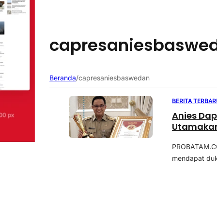
capresaniesbaswe
Beranda
/
capresaniesbaswedan
BERITA TERBAR
Anies Dap
Utamakan 
PROBATAM.CO,
mendapat duk