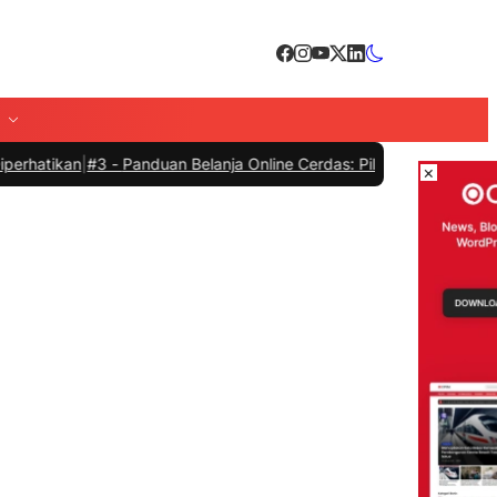
n
|
#3 -
Panduan Belanja Online Cerdas: Pilih Produk dengan Bijak dan
×