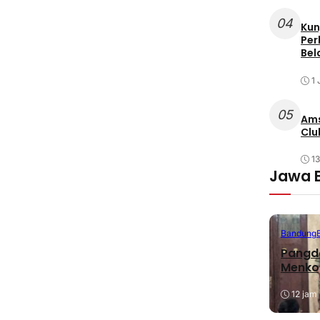
04
Kun
Per
Bel
1 
05
Ams
Clu
1
Jawa 
Bandung
Pangda
Menko
12 jam 