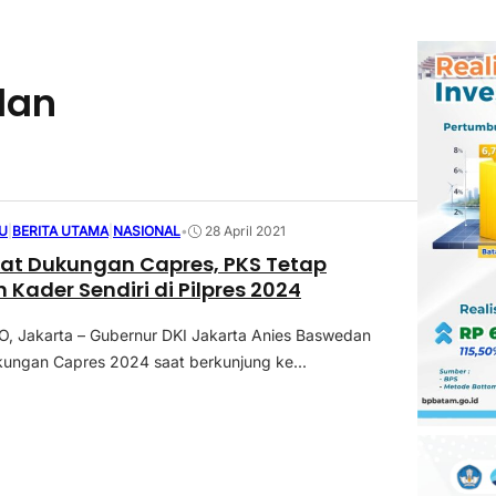
dan
U
|
BERITA UTAMA
|
NASIONAL
•
28 April 2021
at Dukungan Capres, PKS Tetap
Kader Sendiri di Pilpres 2024
 Jakarta – Gubernur DKI Jakarta Anies Baswedan
ungan Capres 2024 saat berkunjung ke...