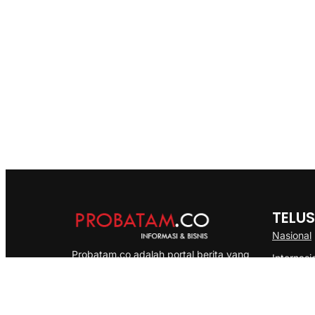
TELUS
Nasional
Probatam.co adalah portal berita yang
Internasi
menyajikan informasi terbaru seputar dan
Bisnis
Kepulauan Riau, Nasional maupun
Ekonomi
International dengan gaya pemberitaan