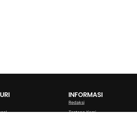
URI
INFORMASI
Redaksi
onal
Tentang Kami
Disclaimer
Pedoman Media Cyber