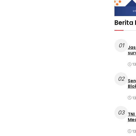
Berita
01
Jas
sur
1
02
Sen
Blo
1
03
TNI
Med
1