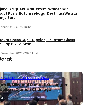
jungi K SQUARE Mall Batam, Wamenpar :
kuat Posisi Batam sebagai Destinasi Wisata
anja Baru
Januari 2026
•
919 Dilihat
akar Chess Cup II Digelar, BP Batam Chess
b Siap Dikukuhkan
3 Desember 2025
•
719 Dilihat
Barat
Berita Terbaru
Berita Utama
Peristiwa
m III/Siliwangi Sambut Kunjungan
polkam Djamari Chaniago
lalu