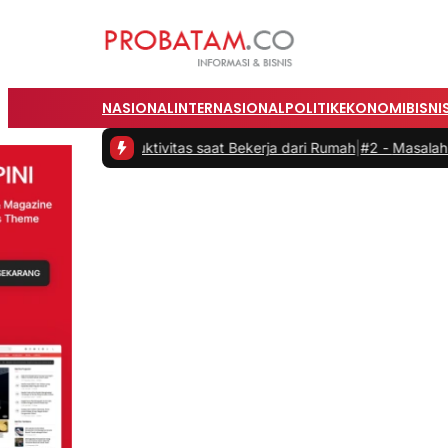
NASIONAL
INTERNASIONAL
POLITIK
EKONOMI
BISNI
kan Produktivitas saat Bekerja dari Rumah
|
#2 -
Masalah Utama Infr