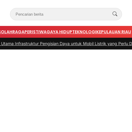
S
OLAHRAGA
PERISTIWA
GAYA HIDUP
TEKNOLOGI
KEPULAUAN RIAU
astruktur Pengisian Daya untuk Mobil Listrik yang Perlu Diperhatika