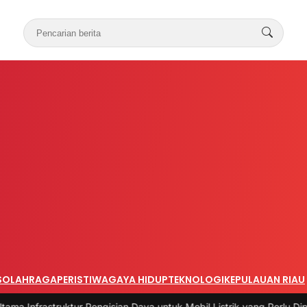
S
OLAHRAGA
PERISTIWA
GAYA HIDUP
TEKNOLOGI
KEPULAUAN RIAU
ruktur Pengisian Daya untuk Mobil Listrik yang Perlu Diperhatikan
|
#