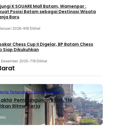
jungi K SQUARE Mall Batam, Wamenpar :
kuat Posisi Batam sebagai Destinasi Wisata
anja Baru
Januari 2026
•
918 Dilihat
akar Chess Cup II Digelar, BP Batam Chess
b Siap Dikukuhkan
3 Desember 2025
•
719 Dilihat
Barat
Berita Terbaru
Berita Utama
Nasional
akhir Pembangunan RTLH, TNI
tkan Ritme Kerja
lalu