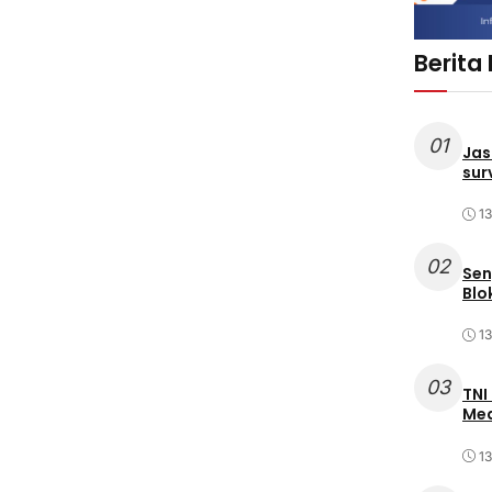
Berita
01
Jas
sur
1
02
Sen
Blo
1
03
TNI
Med
1