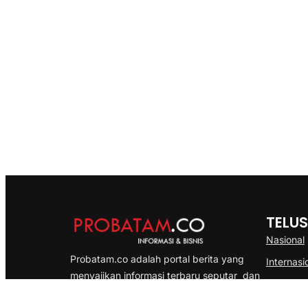
TELUS
Nasional
Probatam.co adalah portal berita yang
Internasi
menyajikan informasi terbaru seputar dan
Bisnis
Kepulauan Riau, Nasional maupun
Ekonomi