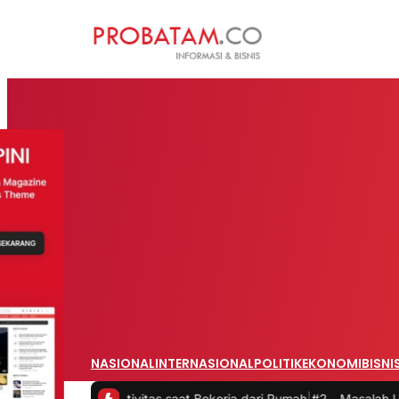
NASIONAL
INTERNASIONAL
POLITIK
EKONOMI
BISNI
 Produktivitas saat Bekerja dari Rumah
|
#2 -
Masalah Utama Infrast