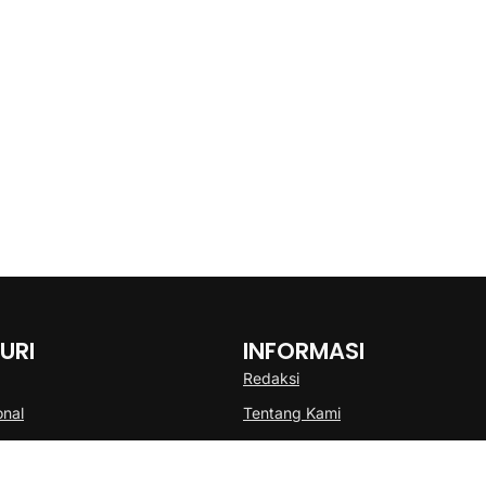
URI
INFORMASI
Redaksi
onal
Tentang Kami
Disclaimer
Pedoman Media Cyber