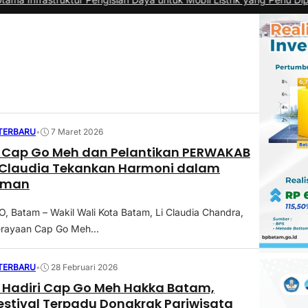
 TERBARU
•
7 Maret 2026
 Cap Go Meh dan Pelantikan PERWAKAB
 Claudia Tekankan Harmoni dalam
aman
Batam – Wakil Wali Kota Batam, Li Claudia Chandra,
erayaan Cap Go Meh...
 TERBARU
•
28 Februari 2026
a Hadiri Cap Go Meh Hakka Batam,
estival Terpadu Dongkrak Pariwisata