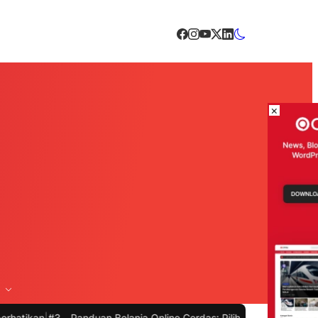
×
3 -
Panduan Belanja Online Cerdas: Pilih Produk dengan Bijak dan H