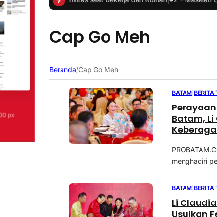
Cap Go Meh
Beranda
/
Cap Go Meh
BATAM
|
BERITA
Perayaan
Batam, Li
Keberag
PROBATAM.CO, 
menghadiri p
BATAM
|
BERITA
Li Claudi
Usulkan F