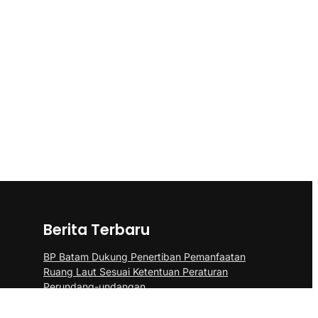
Berita Terbaru
BP Batam Dukung Penertiban Pemanfaatan
Ruang Laut Sesuai Ketentuan Peraturan
Perundang-undangan
Panglima TNI Kunjungi Kepri, Amsakar