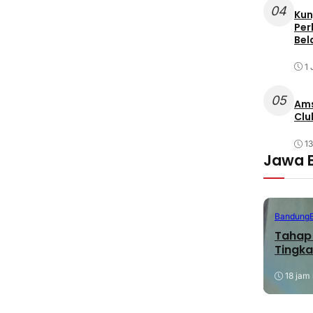
04
Kun
Per
Bel
1 
05
Ams
Clu
1
Jawa 
Bandung
Tahap 
Tingka
18 jam 