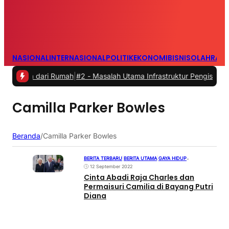
NASIONAL
INTERNASIONAL
POLITIK
EKONOMI
BISNIS
OLAHRAG
rja dari Rumah
|
#2 -
Masalah Utama Infrastruktur Pengisian Daya unt
Camilla Parker Bowles
Beranda
/
Camilla Parker Bowles
BERITA TERBARU
|
BERITA UTAMA
|
GAYA HIDUP
•
12 September 2022
Cinta Abadi Raja Charles dan
Permaisuri Camilia di Bayang Putri
Diana