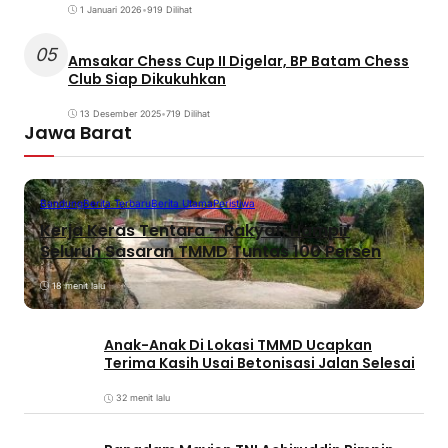
1 Januari 2026
•
919 Dilihat
05
Amsakar Chess Cup II Digelar, BP Batam Chess
Club Siap Dikukuhkan
13 Desember 2025
•
719 Dilihat
Jawa Barat
Bandung
Berita Terbaru
Berita Utama
Peristiwa
Kerja Keras Tentara – Rakyat, Hampir
Seluruh Sasaran TMMD Tuntas 100 Persen
18 menit lalu
Anak-Anak Di Lokasi TMMD Ucapkan
Terima Kasih Usai Betonisasi Jalan Selesai
32 menit lalu