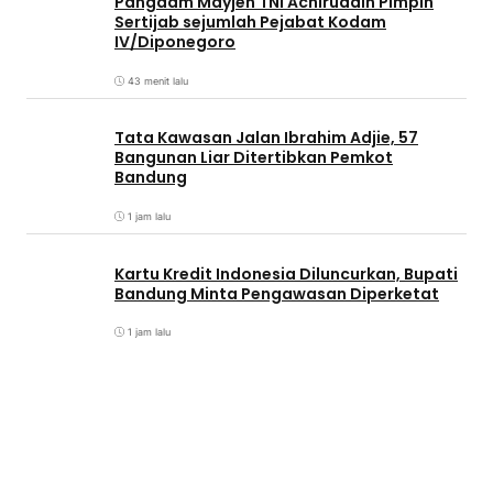
Pangdam Mayjen TNI Achiruddin Pimpin
Sertijab sejumlah Pejabat Kodam
IV/Diponegoro
43 menit lalu
Tata Kawasan Jalan Ibrahim Adjie, 57
Bangunan Liar Ditertibkan Pemkot
Bandung
1 jam lalu
Kartu Kredit Indonesia Diluncurkan, Bupati
Bandung Minta Pengawasan Diperketat
1 jam lalu