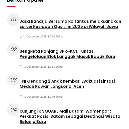
01
Jasa Raharja Bersama korlantas melaksanakan
survei Kesiapan Ops Lilin 2025 di Wilayah Jawa
13 Desember 2025
•
1.094 Dilihat
02
Sengketa Panjang SPR–KCL Tuntas,
Pengelolaan Blok Langgak Masuk Babak Baru
13 Desember 2025
•
1.084 Dilihat
03
TNI Gendong 2 Anak Kembar, Evakuasi Lintasi
Medan Rawan Longsor di Aceh
13 Desember 2025
•
1.040 Dilihat
04
Kunjungi K SQUARE Mall Batam, Wamenpar :
Perkuat Posisi Batam sebagai Destinasi Wisata
Belanja Baru