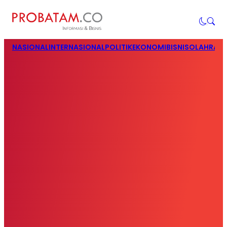
NASIONAL
INTERNASIONAL
POLITIK
EKONOMI
BISNIS
OLAHRAG