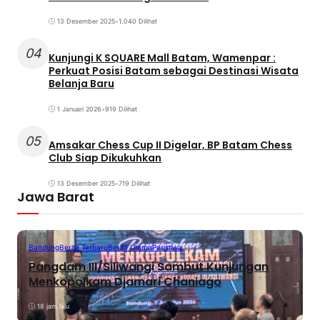
13 Desember 2025
•
1.040 Dilihat
04
Kunjungi K SQUARE Mall Batam, Wamenpar :
Perkuat Posisi Batam sebagai Destinasi Wisata
Belanja Baru
1 Januari 2026
•
919 Dilihat
05
Amsakar Chess Cup II Digelar, BP Batam Chess
Club Siap Dikukuhkan
13 Desember 2025
•
719 Dilihat
Jawa Barat
Bandung
Berita Terbaru
Berita Utama
Peristiwa
Pangdam III/Siliwangi Sambut Kunjungan
Menkopolkam Djamari Chaniago
18 jam lalu