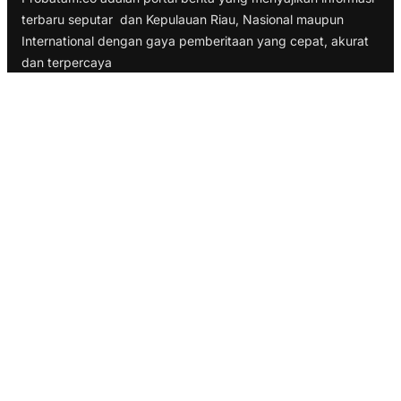
terbaru seputar dan Kepulauan Riau, Nasional maupun
International dengan gaya pemberitaan yang cepat, akurat
dan terpercaya
TELUSURI
Nasional
Internasional
Bisnis
Ekonomi
Politik
Olahraga
INFORMASI
Redaksi
Tentang Kami
Disclaimer