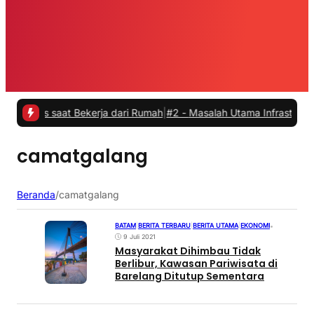
tas saat Bekerja dari Rumah
|
#2 -
Masalah Utama Infrastruktur Pengi
camatgalang
Beranda
/
camatgalang
BATAM
|
BERITA TERBARU
|
BERITA UTAMA
|
EKONOMI
•
9 Juli 2021
Masyarakat Dihimbau Tidak
Berlibur, Kawasan Pariwisata di
Barelang Ditutup Sementara