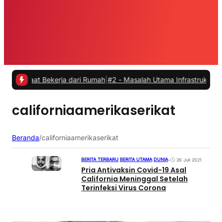
s saat Bekerja dari Rumah
|
#2 -
Masalah Utama Infrastruktur Pengisi
californiaamerikaserikat
Beranda
/
californiaamerikaserikat
BERITA TERBARU
|
BERITA UTAMA
|
DUNIA
•
26 Juli 2021
Pria Antivaksin Covid-19 Asal
California Meninggal Setelah
Terinfeksi Virus Corona