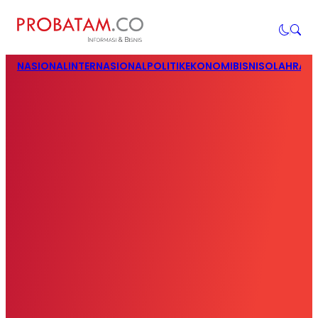
NASIONAL
INTERNASIONAL
POLITIK
EKONOMI
BISNIS
OLAHRAG