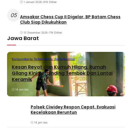
1 Januari 2026
•
919 Dilihat
05
Amsakar Chess Cup II Digelar, BP Batam Chess
Club Siap Dikukuhkan
13 Desember 2025
•
719 Dilihat
Jawa Barat
Bandung
Berita Terbaru
Berita Utama
Nasional
Kesan Reyot dan Kumuh Hilang, Rumah
Gilang Kini Berdinding Tembok Dan Lantai
Keramik
14 jam lalu
Polsek Ciwidey Respon Cepat, Evakuasi
Kecelakaan Beruntun
14 jam lalu