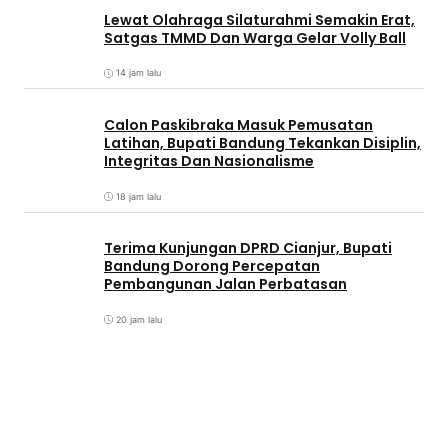
Lewat Olahraga Silaturahmi Semakin Erat,
Satgas TMMD Dan Warga Gelar Volly Ball
14 jam lalu
Calon Paskibraka Masuk Pemusatan
Latihan, Bupati Bandung Tekankan Disiplin,
Integritas Dan Nasionalisme
18 jam lalu
Terima Kunjungan DPRD Cianjur, Bupati
Bandung Dorong Percepatan
Pembangunan Jalan Perbatasan
20 jam lalu