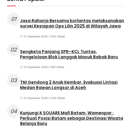
01
Jasa Raharja Bersama korlantas melaksanakan
survei Kesiapan Ops Lilin 2025 di Wilayah Jawa
13 Desember 2025
•
1.093 Dilihat
02
Sengketa Panjang SPR–KCL Tuntas,
Pengelolaan Blok Langgak Masuk Babak Baru
13 Desember 2025
•
1.081 Dilihat
03
TNI Gendong 2 Anak Kembar, Evakuasi Lintasi
Medan Rawan Longsor di Aceh
13 Desember 2025
•
1.040 Dilihat
04
Kunjungi K SQUARE Mall Batam, Wamenpar :
Perkuat Posisi Batam sebagai Destinasi Wisata
Belanja Baru