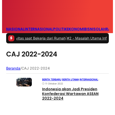
NASIONAL
INTERNASIONAL
POLITIK
EKONOMI
BISNIS
OLAHRAG
ivitas saat Bekerja dari Rumah
|
#2 -
Masalah Utama Infrastruktur Pe
CAJ 2022-2024
Beranda
/
CAJ 2022-2024
BERITA TERBARU
|
BERITA UTAMA
|
INTERNASIONAL
•
11 Oktober 2022
Indonesia akan Jadi Presiden
Konfederasi Wartawan ASEAN
2022-2024