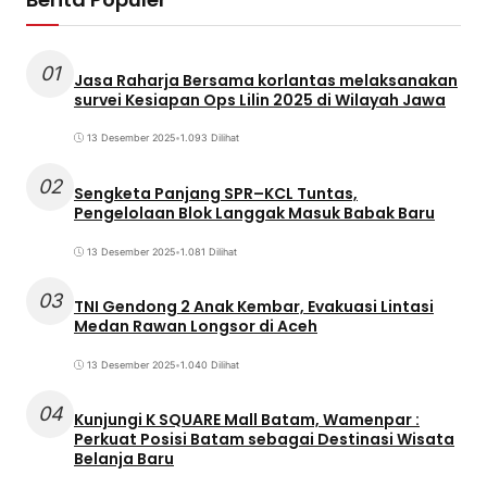
01
Jasa Raharja Bersama korlantas melaksanakan
survei Kesiapan Ops Lilin 2025 di Wilayah Jawa
13 Desember 2025
•
1.093 Dilihat
02
Sengketa Panjang SPR–KCL Tuntas,
Pengelolaan Blok Langgak Masuk Babak Baru
13 Desember 2025
•
1.081 Dilihat
03
TNI Gendong 2 Anak Kembar, Evakuasi Lintasi
Medan Rawan Longsor di Aceh
13 Desember 2025
•
1.040 Dilihat
04
Kunjungi K SQUARE Mall Batam, Wamenpar :
Perkuat Posisi Batam sebagai Destinasi Wisata
Belanja Baru