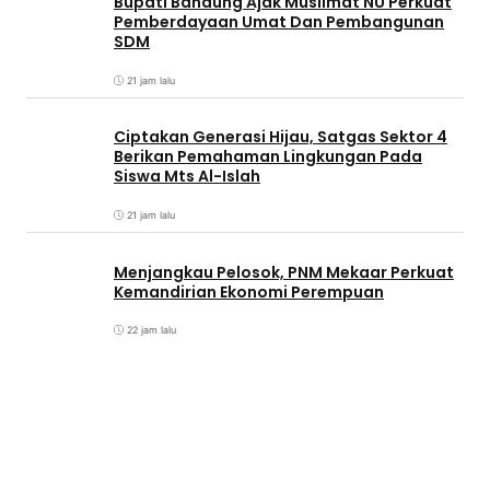
Bupati Bandung Ajak Muslimat NU Perkuat
Pemberdayaan Umat Dan Pembangunan
SDM
21 jam lalu
Ciptakan Generasi Hijau, Satgas Sektor 4
Berikan Pemahaman Lingkungan Pada
Siswa Mts Al-Islah
21 jam lalu
Menjangkau Pelosok, PNM Mekaar Perkuat
Kemandirian Ekonomi Perempuan
22 jam lalu