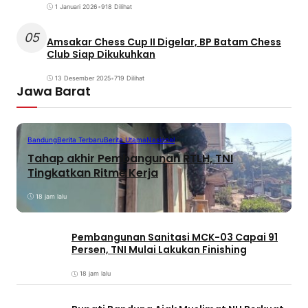
1 Januari 2026
•
918 Dilihat
05
Amsakar Chess Cup II Digelar, BP Batam Chess
Club Siap Dikukuhkan
13 Desember 2025
•
719 Dilihat
Jawa Barat
Bandung
Berita Terbaru
Berita Utama
Nasional
Tahap akhir Pembangunan RTLH, TNI
Tingkatkan Ritme Kerja
18 jam lalu
Pembangunan Sanitasi MCK-03 Capai 91
Persen, TNI Mulai Lakukan Finishing
18 jam lalu