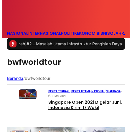
NASIONAL
INTERNASIONAL
POLITIK
EKONOMI
BISNIS
OLAHRAG
Rumah
|
#2 -
Masalah Utama Infrastruktur Pengisian Daya untuk Mobil L
bwfworldtour
Beranda
/
bwfworldtour
BERITA TERBARU
|
BERITA UTAMA
|
NASIONAL
|
OLAHRAGA
•
3 Mei 2021
Singapore Open 2021 Digelar Juni,
Indonesia Kirim 17 Wakil