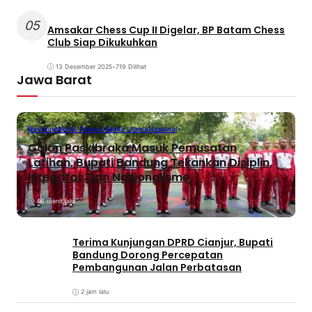
05
Amsakar Chess Cup II Digelar, BP Batam Chess
Club Siap Dikukuhkan
13 Desember 2025
•
719 Dilihat
Jawa Barat
Bandung
Berita Terbaru
Berita Utama
Nasional
Calon Paskibraka Masuk Pemusatan
Latihan, Bupati Bandung Tekankan Disiplin,
Integritas Dan Nasionalisme
46 menit lalu
Terima Kunjungan DPRD Cianjur, Bupati
Bandung Dorong Percepatan
Pembangunan Jalan Perbatasan
2 jam lalu