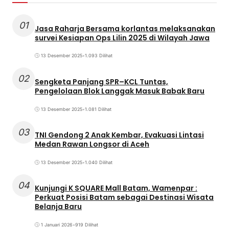
01
Jasa Raharja Bersama korlantas melaksanakan
survei Kesiapan Ops Lilin 2025 di Wilayah Jawa
13 Desember 2025
•
1.093 Dilihat
02
Sengketa Panjang SPR–KCL Tuntas,
Pengelolaan Blok Langgak Masuk Babak Baru
13 Desember 2025
•
1.081 Dilihat
03
TNI Gendong 2 Anak Kembar, Evakuasi Lintasi
Medan Rawan Longsor di Aceh
13 Desember 2025
•
1.040 Dilihat
04
Kunjungi K SQUARE Mall Batam, Wamenpar :
Perkuat Posisi Batam sebagai Destinasi Wisata
Belanja Baru
1 Januari 2026
•
919 Dilihat