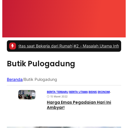
ivitas saat Bekerja dari Rumah
|
#2 -
Masalah Utama Infrastruktur Pe
Butik Pulogadung
Beranda
/
Butik Pulogadung
BERITA TERBARU
|
BERITA UTAMA
|
BISNIS
|
EKONOMI
•
15 Maret 2022
Harga Emas Pegadaian Hari Ini
Ambyar!