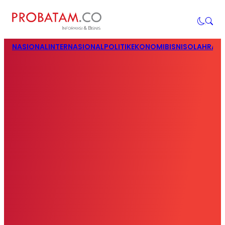
NASIONAL
INTERNASIONAL
POLITIK
EKONOMI
BISNIS
OLAHRAG