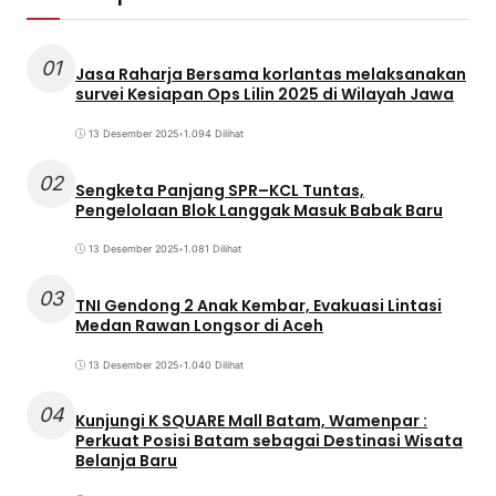
01
Jasa Raharja Bersama korlantas melaksanakan
survei Kesiapan Ops Lilin 2025 di Wilayah Jawa
13 Desember 2025
•
1.094 Dilihat
02
Sengketa Panjang SPR–KCL Tuntas,
Pengelolaan Blok Langgak Masuk Babak Baru
13 Desember 2025
•
1.081 Dilihat
03
TNI Gendong 2 Anak Kembar, Evakuasi Lintasi
Medan Rawan Longsor di Aceh
13 Desember 2025
•
1.040 Dilihat
04
Kunjungi K SQUARE Mall Batam, Wamenpar :
Perkuat Posisi Batam sebagai Destinasi Wisata
Belanja Baru