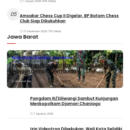
1 Januari 2026
•
919 Dilihat
05
Amsakar Chess Cup II Digelar, BP Batam Chess
Club Siap Dikukuhkan
13 Desember 2025
•
719 Dilihat
Jawa Barat
Bandung
Berita Terbaru
Berita Utama
Peristiwa
Aplikasikan Pupuk Kosasih, Satgas Sektor 8
Bangun Demplot Pertanian
42 menit lalu
Pangdam III/Siliwangi Sambut Kunjungan
Menkopolkam Djamari Chaniago
7 Agustus 2026
Izin Videotron Dibekukan, Wali Kota Selidiki