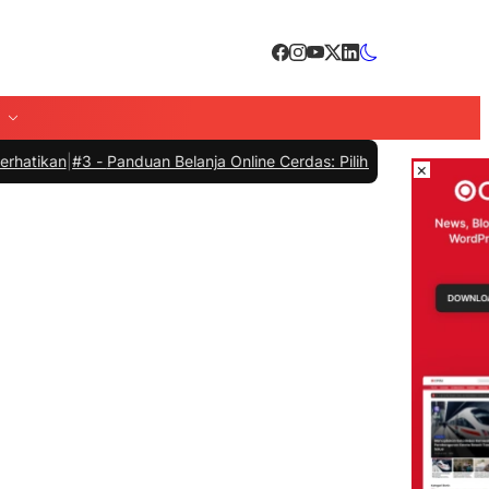
#3 -
Panduan Belanja Online Cerdas: Pilih Produk dengan Bijak dan H
×