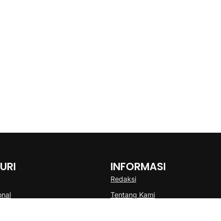
URI
INFORMASI
Redaksi
onal
Tentang Kami
Disclaimer