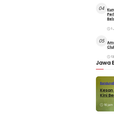
04
Kun
Per
Bel
1 
05
Ams
Clu
1
Jawa 
Bandung
Kesan 
Kini B
16 jam 