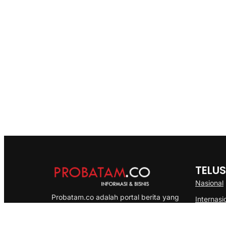
TELUS
Nasional
Probatam.co adalah portal berita yang
Internasi
menyajikan informasi terbaru seputar dan
Bisnis
Kepulauan Riau, Nasional maupun