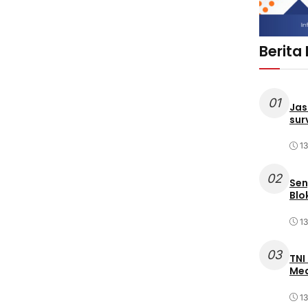
Berita
01
Jas
sur
1
02
Sen
Blo
1
03
TNI
Med
1