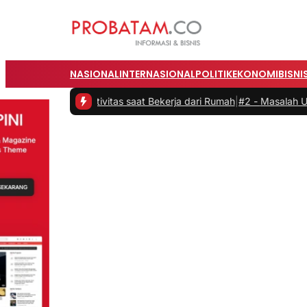
NASIONAL
INTERNASIONAL
POLITIK
EKONOMI
BISNI
n Produktivitas saat Bekerja dari Rumah
|
#2 -
Masalah Utama Infrast