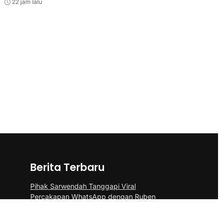
22 jam lalu
Berita Terbaru
Pihak Sarwendah Tanggapi Viral
Percakapan WhatsApp dengan Ruben
Terkait Dugaan Obat HIV