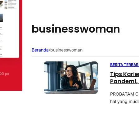
businesswoman
Beranda
/
businesswoman
BERITA TERBAR
Tips Kari
Pandemi, 
PROBATAM.CO,
hal yang muda