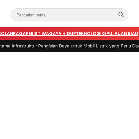
S
OLAHRAGA
PERISTIWA
GAYA HIDUP
TEKNOLOGI
KEPULAUAN RIAU
ruktur Pengisian Daya untuk Mobil Listrik yang Perlu Diperhatikan
|