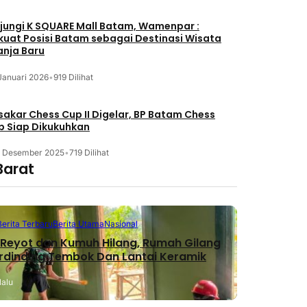
jungi K SQUARE Mall Batam, Wamenpar :
kuat Posisi Batam sebagai Destinasi Wisata
anja Baru
Januari 2026
•
919 Dilihat
akar Chess Cup II Digelar, BP Batam Chess
b Siap Dikukuhkan
3 Desember 2025
•
719 Dilihat
Barat
Berita Terbaru
Berita Utama
Nasional
Reyot dan Kumuh Hilang, Rumah Gilang
erdinding Tembok Dan Lantai Keramik
lalu