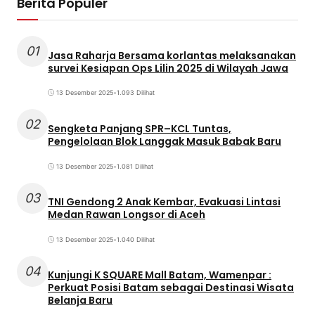
Berita Populer
01
Jasa Raharja Bersama korlantas melaksanakan
survei Kesiapan Ops Lilin 2025 di Wilayah Jawa
13 Desember 2025
•
1.093 Dilihat
02
Sengketa Panjang SPR–KCL Tuntas,
Pengelolaan Blok Langgak Masuk Babak Baru
13 Desember 2025
•
1.081 Dilihat
03
TNI Gendong 2 Anak Kembar, Evakuasi Lintasi
Medan Rawan Longsor di Aceh
13 Desember 2025
•
1.040 Dilihat
04
Kunjungi K SQUARE Mall Batam, Wamenpar :
Perkuat Posisi Batam sebagai Destinasi Wisata
Belanja Baru