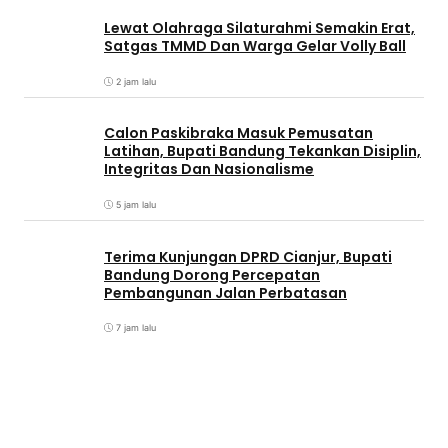
Lewat Olahraga Silaturahmi Semakin Erat,
Satgas TMMD Dan Warga Gelar Volly Ball
2 jam lalu
Calon Paskibraka Masuk Pemusatan
Latihan, Bupati Bandung Tekankan Disiplin,
Integritas Dan Nasionalisme
5 jam lalu
Terima Kunjungan DPRD Cianjur, Bupati
Bandung Dorong Percepatan
Pembangunan Jalan Perbatasan
7 jam lalu