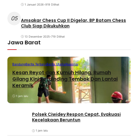
1 Januari 2026
•
919 Dilihat
05
Amsakar Chess Cup II Digelar, BP Batam Chess
Club Siap Dikukuhkan
13 Desember 2025
•
719 Dilihat
Jawa Barat
Bandung
Berita Terbaru
Berita Utama
Nasional
Kesan Reyot dan Kumuh Hilang, Rumah
Gilang Kini Berdinding Tembok Dan Lantai
Keramik
1 jam lalu
Polsek Ciwidey Respon Cepat, Evakuasi
Kecelakaan Beruntun
1 jam lalu