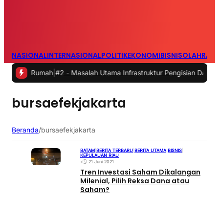
NASIONAL
INTERNASIONAL
POLITIK
EKONOMI
BISNIS
OLAHRAG
ari Rumah
|
#2 -
Masalah Utama Infrastruktur Pengisian Daya untuk Mob
bursaefekjakarta
Beranda
/
bursaefekjakarta
BATAM
|
BERITA TERBARU
|
BERITA UTAMA
|
BISNIS
|
KEPULAUAN RIAU
•
21 Juni 2021
Tren Investasi Saham Dikalangan
Milenial, Pilih Reksa Dana atau
Saham?