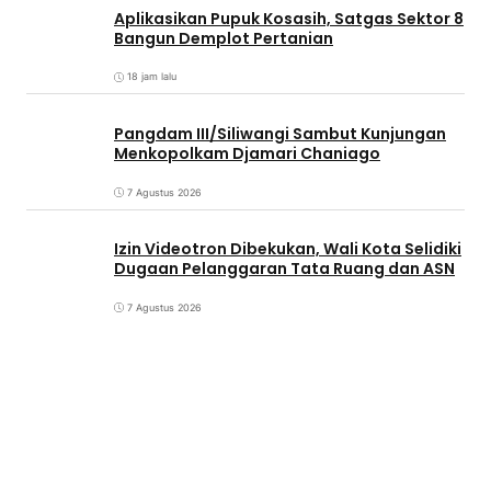
Aplikasikan Pupuk Kosasih, Satgas Sektor 8
Bangun Demplot Pertanian
18 jam lalu
Pangdam III/Siliwangi Sambut Kunjungan
Menkopolkam Djamari Chaniago
7 Agustus 2026
Izin Videotron Dibekukan, Wali Kota Selidiki
Dugaan Pelanggaran Tata Ruang dan ASN
7 Agustus 2026