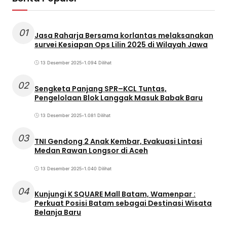
01
Jasa Raharja Bersama korlantas melaksanakan
survei Kesiapan Ops Lilin 2025 di Wilayah Jawa
13 Desember 2025
•
1.094 Dilihat
02
Sengketa Panjang SPR–KCL Tuntas,
Pengelolaan Blok Langgak Masuk Babak Baru
13 Desember 2025
•
1.081 Dilihat
03
TNI Gendong 2 Anak Kembar, Evakuasi Lintasi
Medan Rawan Longsor di Aceh
13 Desember 2025
•
1.040 Dilihat
04
Kunjungi K SQUARE Mall Batam, Wamenpar :
Perkuat Posisi Batam sebagai Destinasi Wisata
Belanja Baru