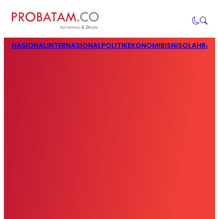
NASIONAL
INTERNASIONAL
POLITIK
EKONOMI
BISNIS
OLAHRAG