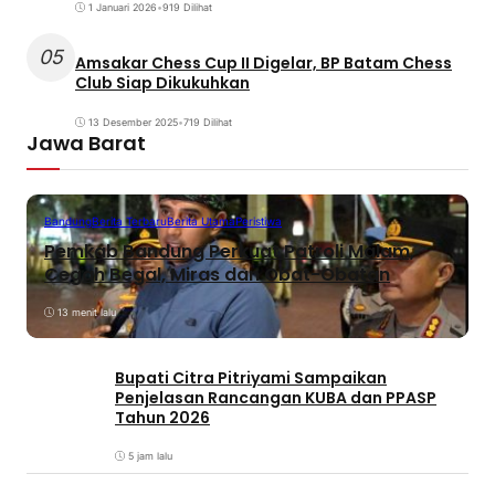
1 Januari 2026
•
919 Dilihat
05
Amsakar Chess Cup II Digelar, BP Batam Chess
Club Siap Dikukuhkan
13 Desember 2025
•
719 Dilihat
Jawa Barat
Bandung
Berita Terbaru
Berita Utama
Peristiwa
Pemkab Bandung Perkuat Patroli Malam,
Cegah Begal, Miras dan Obat-Obatan
13 menit lalu
Bupati Citra Pitriyami Sampaikan
Penjelasan Rancangan KUBA dan PPASP
Tahun 2026
5 jam lalu