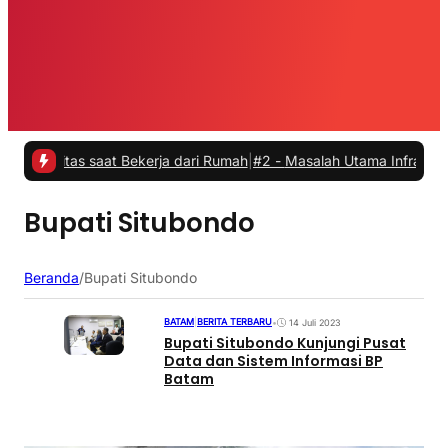
vitas saat Bekerja dari Rumah
|
#2 -
Masalah Utama Infrastruktur Pen
Bupati Situbondo
Beranda
/
Bupati Situbondo
BATAM
|
BERITA TERBARU
•
14 Juli 2023
Bupati Situbondo Kunjungi Pusat
Data dan Sistem Informasi BP
Batam