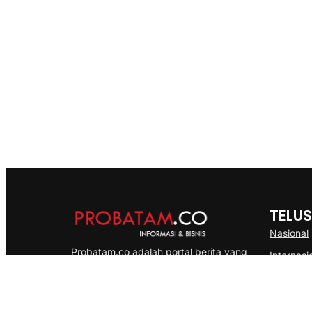
TELUS
Nasional
Probatam.co adalah portal berita yang
Internasi
menyajikan informasi terbaru seputar dan
Bisnis
Kepulauan Riau, Nasional maupun
Ekonomi
International dengan gaya pemberitaan