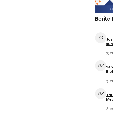
Berita
01
Jas
sur
1
02
Sen
Blo
1
03
TNI
Med
1