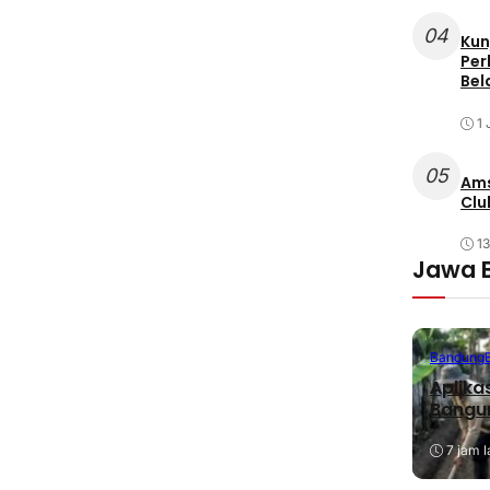
04
Kun
Per
Bel
1 
05
Ams
Clu
1
Jawa 
Bandung
Aplika
Bangu
7 jam l