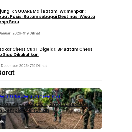
jungi K SQUARE Mall Batam, Wamenpar :
kuat Posisi Batam sebagai Destinasi Wisata
anja Baru
Januari 2026
•
919 Dilihat
akar Chess Cup II Digelar, BP Batam Chess
b Siap Dikukuhkan
3 Desember 2025
•
719 Dilihat
Barat
Berita Terbaru
Berita Utama
Peristiwa
sikan Pupuk Kosasih, Satgas Sektor 8
n Demplot Pertanian
alu