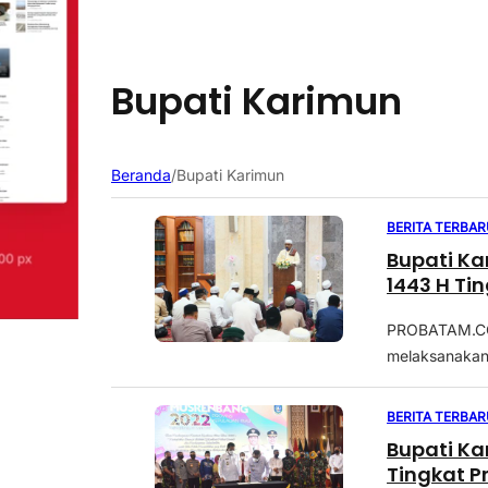
Bupati Karimun
Beranda
/
Bupati Karimun
BERITA TERBAR
Bupati K
1443 H Ti
PROBATAM.CO, 
melaksanakan 
BERITA TERBAR
Bupati K
Tingkat P