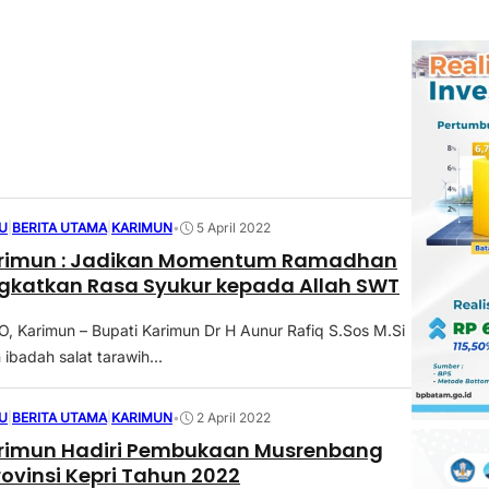
U
|
BERITA UTAMA
|
KARIMUN
•
5 April 2022
arimun : Jadikan Momentum Ramadhan
ngkatkan Rasa Syukur kepada Allah SWT
Karimun – Bupati Karimun Dr H Aunur Rafiq S.Sos M.Si
ibadah salat tarawih...
U
|
BERITA UTAMA
|
KARIMUN
•
2 April 2022
arimun Hadiri Pembukaan Musrenbang
rovinsi Kepri Tahun 2022