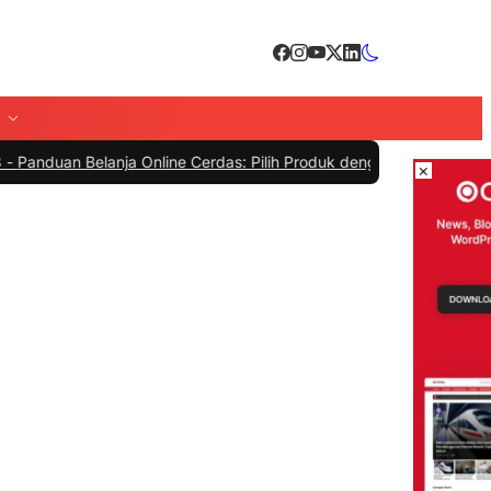
Belanja Online Cerdas: Pilih Produk dengan Bijak dan Hindari Penip
×