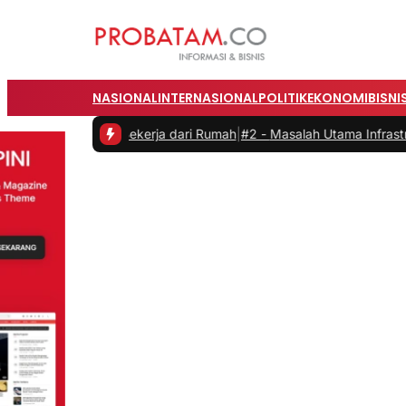
NASIONAL
INTERNASIONAL
POLITIK
EKONOMI
BISNI
tas saat Bekerja dari Rumah
|
#2 -
Masalah Utama Infrastruktur Pengi