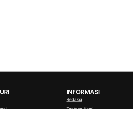
URI
INFORMASI
Redaksi
onal
Tentang Kami
Disclaimer
Pedoman Media Cyber