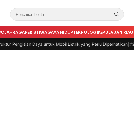
S
OLAHRAGA
PERISTIWA
GAYA HIDUP
TEKNOLOGI
KEPULAUAN RIAU
sian Daya untuk Mobil Listrik yang Perlu Diperhatikan
|
#3 -
Panduan 