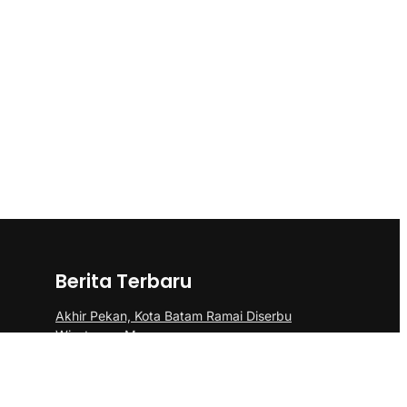
Berita Terbaru
Akhir Pekan, Kota Batam Ramai Diserbu
Wisatawan Mancanegara
Polsek Sei Beduk Bersama Tim Gabungan
Polresta Barelang Ungkap Tiga Kasus