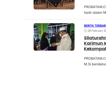
PROBATAM.CO, 
hadir dalam 
BERITA TERBAR
28 Februari 
Silaturah
Karimun 
Kekompa
PROBATAM.CO, 
M.Si bersilat