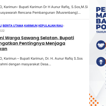
Karimun– Bupati Karimun Dr H Aunur Rafiq, S.Sos,M.Si
Musyawarah Rencana Pembangunan (Musrenbang)...
U
|
BERITA UTAMA
|
KARIMUN
|
KEPULAUAN RIAU
•
2022
mi Warga Sawang Selatan, Bupati
Ingatkan Pentingnya Menjaga
kan
Karimun – Bupati Karimun, Dr. H. Aunur Rafiq S.Sos
urahmi dengan masyarakat Desa...