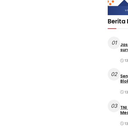
Berita
01
Jas
sur
1
02
Sen
Blo
1
03
TNI
Med
1