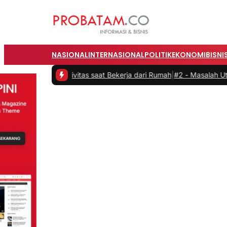
NASIONAL
INTERNASIONAL
POLITIK
EKONOMI
BISNI
 Produktivitas saat Bekerja dari Rumah
|
#2 -
Masalah Utama Infrast