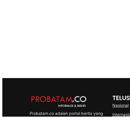
TELUS
Nasional
Probatam.co adalah portal berita yang
Internasi
menyajikan informasi terbaru seputar dan
Bisnis
Kepulauan Riau, Nasional maupun