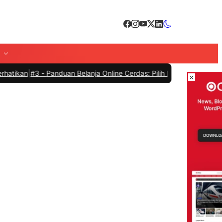
3 -
Panduan Belanja Online Cerdas: Pilih Produk dengan Bijak dan H
×