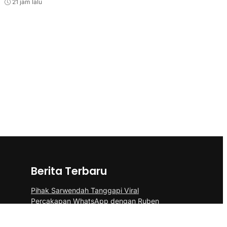
21 jam lalu
Berita Terbaru
Pihak Sarwendah Tanggapi Viral
Percakapan WhatsApp dengan Ruben
Terkait Dugaan Obat HIV