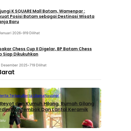
jungi K SQUARE Mall Batam, Wamenpar :
kuat Posisi Batam sebagai Destinasi Wisata
anja Baru
Januari 2026
•
919 Dilihat
akar Chess Cup II Digelar, BP Batam Chess
b Siap Dikukuhkan
3 Desember 2025
•
719 Dilihat
Barat
Berita Terbaru
Berita Utama
Nasional
Reyot dan Kumuh Hilang, Rumah Gilang
erdinding Tembok Dan Lantai Keramik
lalu