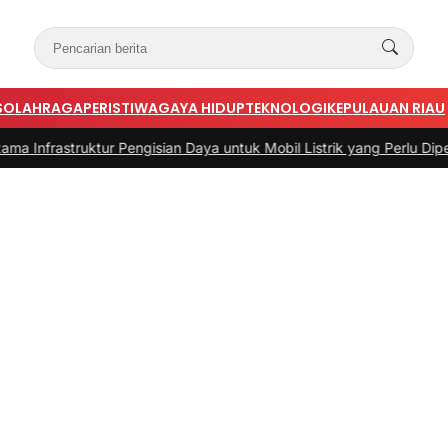
S
OLAHRAGA
PERISTIWA
GAYA HIDUP
TEKNOLOGI
KEPULAUAN RIAU
ruktur Pengisian Daya untuk Mobil Listrik yang Perlu Diperhatikan
|
#