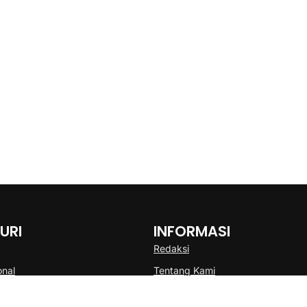
URI
INFORMASI
Redaksi
onal
Tentang Kami
Disclaimer