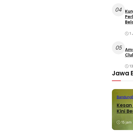
04
Kun
Per
Bel
1 
05
Ams
Clu
1
Jawa 
Bandung
Kesan 
Kini B
15 jam 