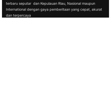
terbaru seputar dan Kepulauan Riau, Nasional maupun
International dengan gaya pemberitaan yang cepat, akurat
dan terpercaya
TELUSURI
Nasional
Internasional
Bisnis
Ekonomi
Politik
Olahraga
INFORMASI
Redaksi
Tentang Kami
Disclaimer