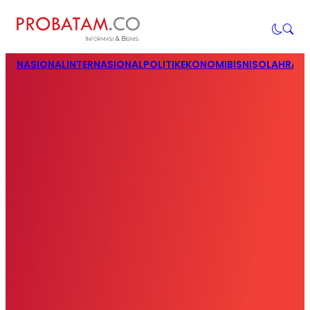
NASIONAL
INTERNASIONAL
POLITIK
EKONOMI
BISNIS
OLAHRAG