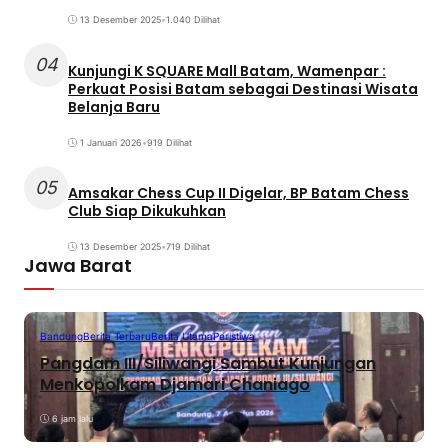
13 Desember 2025
•
1.040 Dilihat
04
Kunjungi K SQUARE Mall Batam, Wamenpar :
Perkuat Posisi Batam sebagai Destinasi Wisata
Belanja Baru
1 Januari 2026
•
919 Dilihat
05
Amsakar Chess Cup II Digelar, BP Batam Chess
Club Siap Dikukuhkan
13 Desember 2025
•
719 Dilihat
Jawa Barat
Bandung
Berita Terbaru
Berita Utama
Peristiwa
Pangdam III/Siliwangi Sambut Kunjungan
Menkopolkam Djamari Chaniago
6 jam lalu