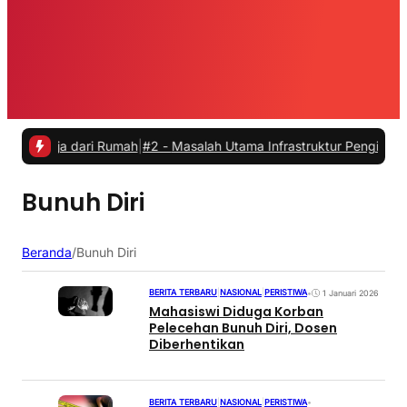
erja dari Rumah
|
#2 -
Masalah Utama Infrastruktur Pengisian Daya unt
Bunuh Diri
Beranda
/
Bunuh Diri
BERITA TERBARU
|
NASIONAL
|
PERISTIWA
•
1 Januari 2026
Mahasiswi Diduga Korban
Pelecehan Bunuh Diri, Dosen
Diberhentikan
BERITA TERBARU
|
NASIONAL
|
PERISTIWA
•