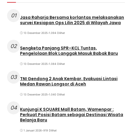
01
Jasa Raharja Bersama korlantas melaksanakan
survei Kesiapan Ops Lilin 2025 di Wilayah Jawa
13 Desember 2025
•
1.094 Dilihat
02
Sengketa Panjang SPR–KCL Tuntas,
Pengelolaan Blok Langgak Masuk Babak Baru
13 Desember 2025
•
1.084 Dilihat
03
TNI Gendong 2 Anak Kembar, Evakuasi Lintasi
Medan Rawan Longsor di Aceh
13 Desember 2025
•
1.040 Dilihat
04
Kunjungi K SQUARE Mall Batam, Wamenpar :
Perkuat Posisi Batam sebagai Destinasi Wisata
Belanja Baru
1 Januari 2026
•
919 Dilihat