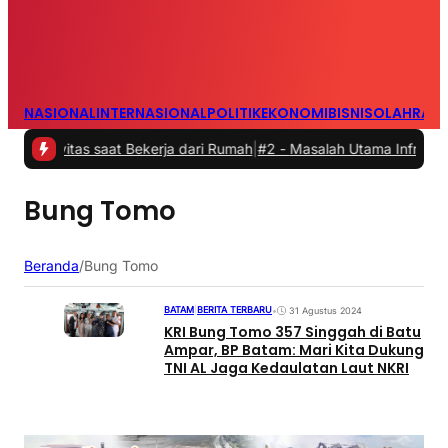
NASIONAL
INTERNASIONAL
POLITIK
EKONOMI
BISNIS
OLAHRAG
vitas saat Bekerja dari Rumah
|
#2 -
Masalah Utama Infrastruktur Pe
Bung Tomo
Beranda
/
Bung Tomo
BATAM
|
BERITA TERBARU
•
31 Agustus 2024
KRI Bung Tomo 357 Singgah di Batu
Ampar, BP Batam: Mari Kita Dukung
TNI AL Jaga Kedaulatan Laut NKRI