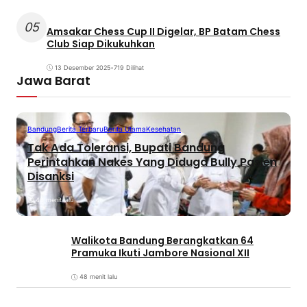
05
Amsakar Chess Cup II Digelar, BP Batam Chess
Club Siap Dikukuhkan
13 Desember 2025
•
719 Dilihat
Jawa Barat
Bandung
Berita Terbaru
Berita Utama
Kesehatan
Tak Ada Toleransi, Bupati Bandung
Perintahkan Nakes Yang Diduga Bully Pasien
Disanksi
46 menit lalu
Walikota Bandung Berangkatkan 64
Pramuka Ikuti Jambore Nasional XII
48 menit lalu