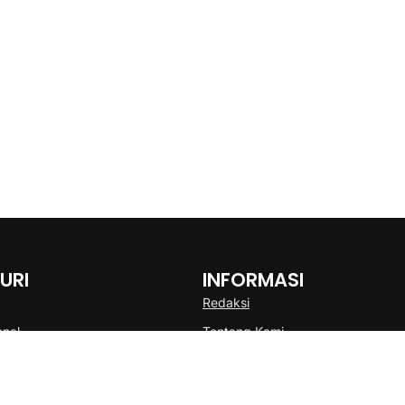
URI
INFORMASI
Redaksi
onal
Tentang Kami
Disclaimer
Pedoman Media Cyber