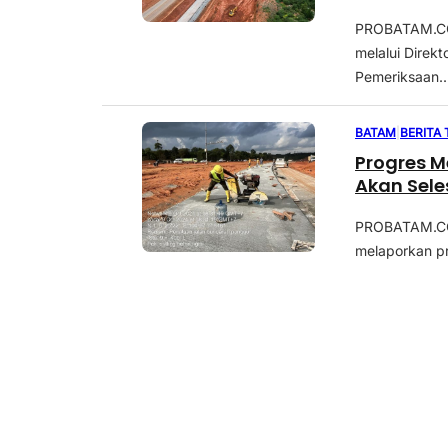
PROBATAM.CO,
melalui Direk
Pemeriksaan..
BATAM
|
BERITA
Progres M
Akan Sele
PROBATAM.CO,
melaporkan pr