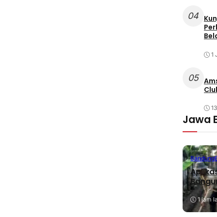
04
Kun
Per
Bel
1 
05
Ams
Clu
1
Jawa 
Bandung
Aplika
Bangu
1 jam l