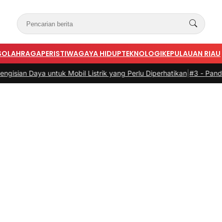
S
OLAHRAGA
PERISTIWA
GAYA HIDUP
TEKNOLOGI
KEPULAUAN RIAU
ya untuk Mobil Listrik yang Perlu Diperhatikan
|
#3 -
Panduan Belanja