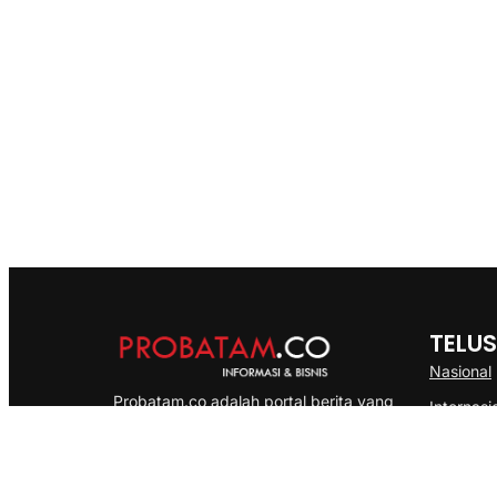
TELUS
Nasional
Probatam.co adalah portal berita yang
Internasi
menyajikan informasi terbaru seputar dan
Bisnis
Kepulauan Riau, Nasional maupun
Ekonomi
International dengan gaya pemberitaan