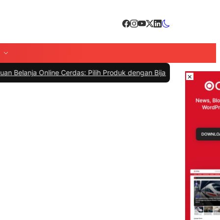
 Online Cerdas: Pilih Produk dengan Bijak dan Hindari Penipuan
|
#4 
×