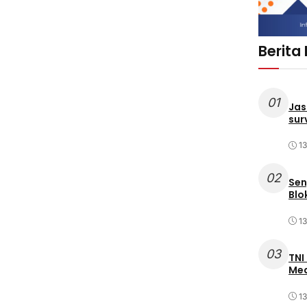
Berita
01
Jas
sur
1
02
Sen
Blo
1
03
TNI
Med
1