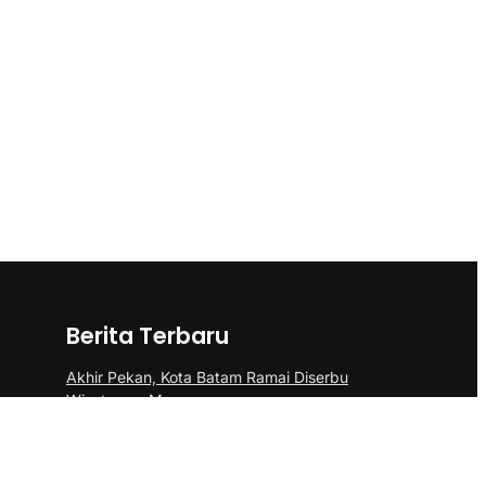
Berita Terbaru
Akhir Pekan, Kota Batam Ramai Diserbu
Wisatawan Mancanegara
Polsek Sei Beduk Bersama Tim Gabungan
Polresta Barelang Ungkap Tiga Kasus