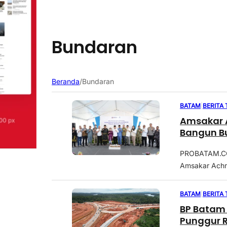
Bundaran
Beranda
/
Bundaran
BATAM
|
BERITA
Amsakar 
Bangun B
PROBATAM.CO,
Amsakar Achma
BATAM
|
BERITA
BP Batam
Punggur 