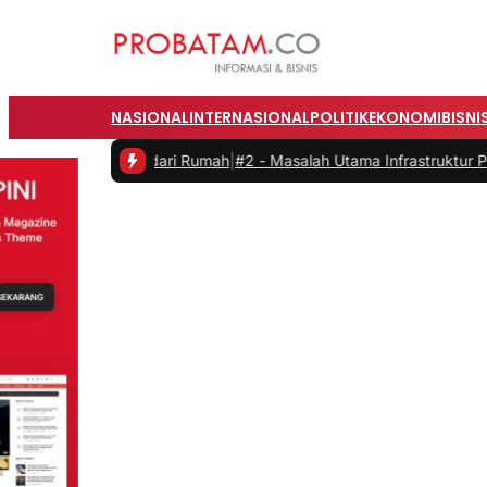
NASIONAL
INTERNASIONAL
POLITIK
EKONOMI
BISNI
t Bekerja dari Rumah
|
#2 -
Masalah Utama Infrastruktur Pengisian Da