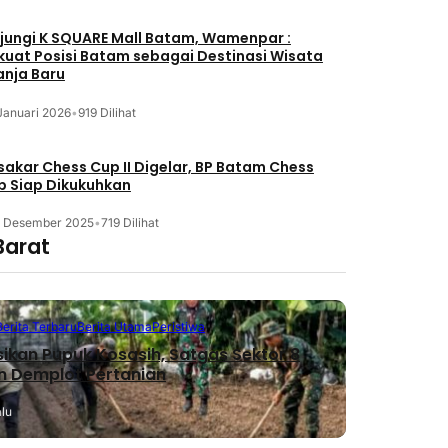
jungi K SQUARE Mall Batam, Wamenpar :
kuat Posisi Batam sebagai Destinasi Wisata
anja Baru
Januari 2026
•
919 Dilihat
akar Chess Cup II Digelar, BP Batam Chess
b Siap Dikukuhkan
3 Desember 2025
•
719 Dilihat
Barat
Berita Terbaru
Berita Utama
Peristiwa
sikan Pupuk Kosasih, Satgas Sektor 8
n Demplot Pertanian
alu