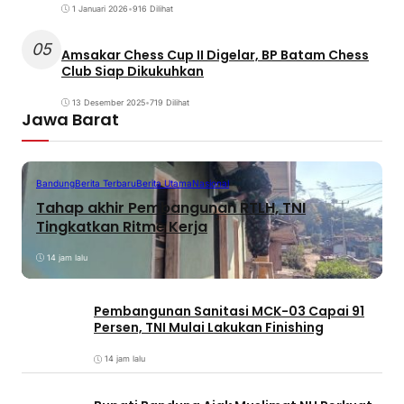
1 Januari 2026
•
916 Dilihat
05
Amsakar Chess Cup II Digelar, BP Batam Chess
Club Siap Dikukuhkan
13 Desember 2025
•
719 Dilihat
Jawa Barat
Bandung
Berita Terbaru
Berita Utama
Nasional
Tahap akhir Pembangunan RTLH, TNI
Tingkatkan Ritme Kerja
14 jam lalu
Pembangunan Sanitasi MCK-03 Capai 91
Persen, TNI Mulai Lakukan Finishing
14 jam lalu