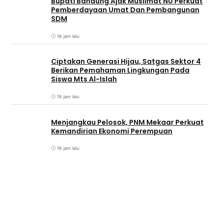
Bupati Bandung Ajak Muslimat NU Perkuat
Pemberdayaan Umat Dan Pembangunan
SDM
18 jam lalu
Ciptakan Generasi Hijau, Satgas Sektor 4
Berikan Pemahaman Lingkungan Pada
Siswa Mts Al-Islah
18 jam lalu
Menjangkau Pelosok, PNM Mekaar Perkuat
Kemandirian Ekonomi Perempuan
18 jam lalu