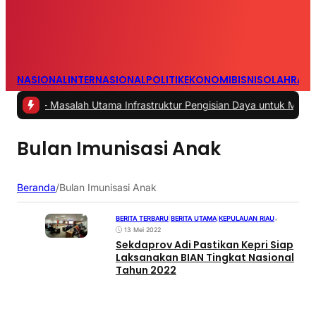
NASIONAL
INTERNASIONAL
POLITIK
EKONOMI
BISNIS
OLAHRAG
2 -
Masalah Utama Infrastruktur Pengisian Daya untuk Mobil Listrik 
Bulan Imunisasi Anak
Beranda
/
Bulan Imunisasi Anak
BERITA TERBARU
|
BERITA UTAMA
|
KEPULAUAN RIAU
•
13 Mei 2022
Sekdaprov Adi Pastikan Kepri Siap
Laksanakan BIAN Tingkat Nasional
Tahun 2022