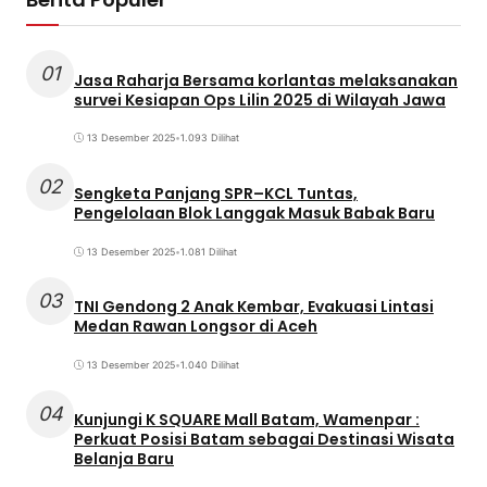
01
Jasa Raharja Bersama korlantas melaksanakan
survei Kesiapan Ops Lilin 2025 di Wilayah Jawa
13 Desember 2025
•
1.093 Dilihat
02
Sengketa Panjang SPR–KCL Tuntas,
Pengelolaan Blok Langgak Masuk Babak Baru
13 Desember 2025
•
1.081 Dilihat
03
TNI Gendong 2 Anak Kembar, Evakuasi Lintasi
Medan Rawan Longsor di Aceh
13 Desember 2025
•
1.040 Dilihat
04
Kunjungi K SQUARE Mall Batam, Wamenpar :
Perkuat Posisi Batam sebagai Destinasi Wisata
Belanja Baru