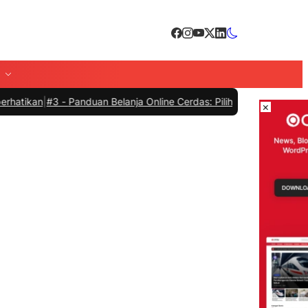
n
|
#3 -
Panduan Belanja Online Cerdas: Pilih Produk dengan Bijak da
×