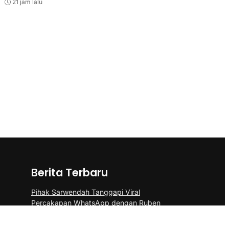
21 jam lalu
Berita Terbaru
Pihak Sarwendah Tanggapi Viral
Percakapan WhatsApp dengan Ruben
Terkait Dugaan Obat HIV