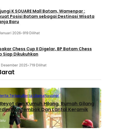
jungi K SQUARE Mall Batam, Wamenpar :
kuat Posisi Batam sebagai Destinasi Wisata
anja Baru
Januari 2026
•
919 Dilihat
akar Chess Cup II Digelar, BP Batam Chess
b Siap Dikukuhkan
3 Desember 2025
•
719 Dilihat
Barat
Berita Terbaru
Berita Utama
Nasional
Reyot dan Kumuh Hilang, Rumah Gilang
erdinding Tembok Dan Lantai Keramik
lalu