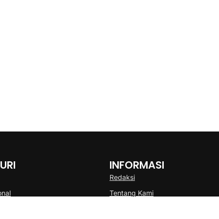
URI
INFORMASI
Redaksi
onal
Tentang Kami
Disclaimer