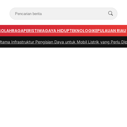
S
OLAHRAGA
PERISTIWA
GAYA HIDUP
TEKNOLOGI
KEPULAUAN RIAU
astruktur Pengisian Daya untuk Mobil Listrik yang Perlu Diperhatika