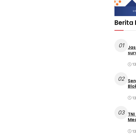
Berita
01
Jas
sur
1
02
Sen
Blo
1
03
TNI
Med
1