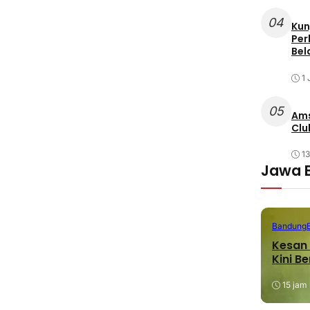
04
Kun
Per
Bel
1 
05
Ams
Clu
1
Jawa 
Bandung
Kesan 
Kini B
15 jam 