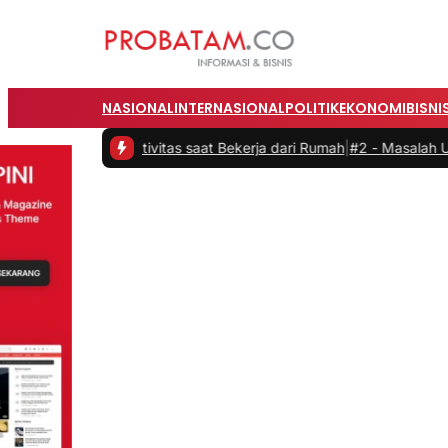
NASIONAL
INTERNASIONAL
POLITIK
EKONOMI
BISNI
kan Produktivitas saat Bekerja dari Rumah
|
#2 -
Masalah Utama Infr