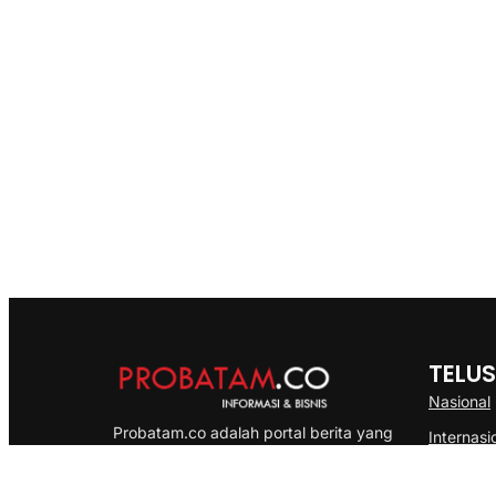
TELUS
Nasional
Probatam.co adalah portal berita yang
Internasi
menyajikan informasi terbaru seputar dan
Bisnis
Kepulauan Riau, Nasional maupun